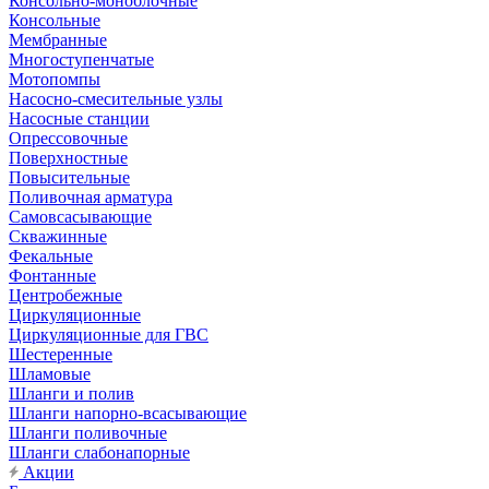
Консольно-моноблочные
Консольные
Мембранные
Многоступенчатые
Мотопомпы
Насосно-смесительные узлы
Насосные станции
Опрессовочные
Поверхностные
Повысительные
Поливочная арматура
Самовсасывающие
Скважинные
Фекальные
Фонтанные
Центробежные
Циркуляционные
Циркуляционные для ГВС
Шестеренные
Шламовые
Шланги и полив
Шланги напорно-всасывающие
Шланги поливочные
Шланги слабонапорные
Акции