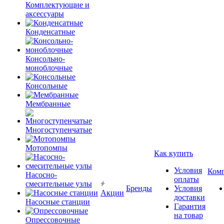
Комплектующие и
аксессуары
Конденсатные
Консольно-
моноблочные
Консольные
Мембранные
Многоступенчатые
Мотопомпы
Как купить
Условия
Ком
Насосно-
оплаты
смесительные узлы
Бренды
Условия
Акции
доставки
Насосные станции
Гарантия
на товар
Опрессовочные