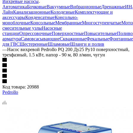
Вихревые насосы
Автоматика
Бочковые
Вакуумные
Вибрационные
Дренажные
ИН
Лайн
Канализационные
Колодезные
Комплектующие и
аксессуары
Конденсатные
Консольно-
моноблочные
Консольные
Мембранные
Многоступенчатые
Мото
смесительные узлы
Насосные
станции
Опрессовочные
Поверхностные
Повысительные
Поливо
арматура
Самовсасывающие
Скважинные
Фекальные
Фонтанные
для ГВС
Шестеренные
Шламовые
Шланги и полив
—
Насос вихревой Pedrollo PQ 200 Ду25 Ру10 поверхностный,
трехфазный, 1.5 кВт, напор - 90 м, 80 л/мин, чугун
Код товара:
20988
Pedrollo