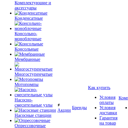
Комплектующие и
аксессуары
Конденсатные
Консольно-
моноблочные
Консольные
Мембранные
Многоступенчатые
Мотопомпы
Как купить
Условия
Ком
Насосно-
оплаты
смесительные узлы
Бренды
Условия
Акции
доставки
Насосные станции
Гарантия
на товар
Опрессовочные