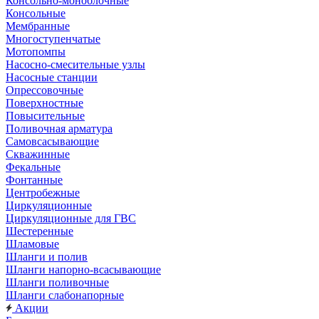
Консольно-моноблочные
Консольные
Мембранные
Многоступенчатые
Мотопомпы
Насосно-смесительные узлы
Насосные станции
Опрессовочные
Поверхностные
Повысительные
Поливочная арматура
Самовсасывающие
Скважинные
Фекальные
Фонтанные
Центробежные
Циркуляционные
Циркуляционные для ГВС
Шестеренные
Шламовые
Шланги и полив
Шланги напорно-всасывающие
Шланги поливочные
Шланги слабонапорные
Акции