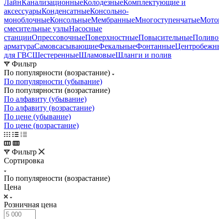
Лайн
Канализационные
Колодезные
Комплектующие и
аксессуары
Конденсатные
Консольно-
моноблочные
Консольные
Мембранные
Многоступенчатые
Мото
смесительные узлы
Насосные
станции
Опрессовочные
Поверхностные
Повысительные
Поливо
арматура
Самовсасывающие
Фекальные
Фонтанные
Центробежн
для ГВС
Шестеренные
Шламовые
Шланги и полив
Фильтр
По популярности (возрастание)
По популярности (убывание)
По популярности (возрастание)
По алфавиту (убывание)
По алфавиту (возрастание)
По цене (убывание)
По цене (возрастание)
Фильтр
Сортировка
По популярности (возрастание)
Цена
Розничная цена