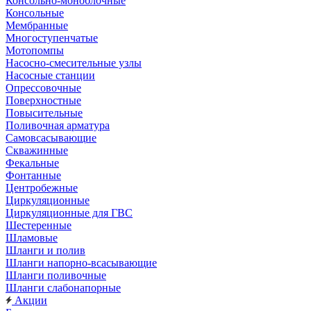
Консольно-моноблочные
Консольные
Мембранные
Многоступенчатые
Мотопомпы
Насосно-смесительные узлы
Насосные станции
Опрессовочные
Поверхностные
Повысительные
Поливочная арматура
Самовсасывающие
Скважинные
Фекальные
Фонтанные
Центробежные
Циркуляционные
Циркуляционные для ГВС
Шестеренные
Шламовые
Шланги и полив
Шланги напорно-всасывающие
Шланги поливочные
Шланги слабонапорные
Акции