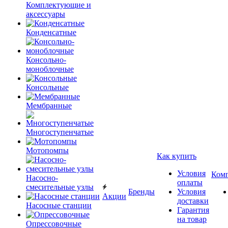
Комплектующие и
аксессуары
Конденсатные
Консольно-
моноблочные
Консольные
Мембранные
Многоступенчатые
Мотопомпы
Как купить
Условия
Ком
Насосно-
оплаты
смесительные узлы
Бренды
Условия
Акции
доставки
Насосные станции
Гарантия
на товар
Опрессовочные