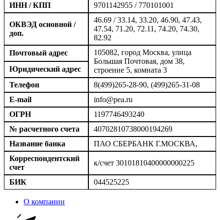
ИНН / КПП
9701142955 / 770101001
46.69 / 33.14, 33.20, 46.90, 47.43,
ОКВЭД основной /
47.54, 71.20, 72.11, 74.20, 74.30,
доп.
82.92
105082, город Москва, улица
Почтовый адрес
Большая Почтовая, дом 38,
Юридический адрес
строение 5, комната 3
Телефон
8(499)265-28-90, (499)265-31-08
E-mail
info@pea.ru
ОГРН
1197746493240
№ расчетного счета
40702810738000194269
Название банка
ПАО СБЕРБАНК Г.МОСКВА,
Корреспондентский
к/счет 30101810400000000225
счет
БИК
044525225
О компании