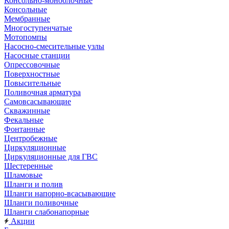
Консольно-моноблочные
Консольные
Мембранные
Многоступенчатые
Мотопомпы
Насосно-смесительные узлы
Насосные станции
Опрессовочные
Поверхностные
Повысительные
Поливочная арматура
Самовсасывающие
Скважинные
Фекальные
Фонтанные
Центробежные
Циркуляционные
Циркуляционные для ГВС
Шестеренные
Шламовые
Шланги и полив
Шланги напорно-всасывающие
Шланги поливочные
Шланги слабонапорные
Акции