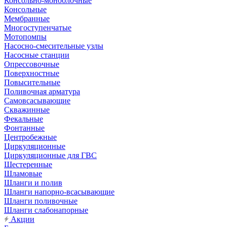
Консольно-моноблочные
Консольные
Мембранные
Многоступенчатые
Мотопомпы
Насосно-смесительные узлы
Насосные станции
Опрессовочные
Поверхностные
Повысительные
Поливочная арматура
Самовсасывающие
Скважинные
Фекальные
Фонтанные
Центробежные
Циркуляционные
Циркуляционные для ГВС
Шестеренные
Шламовые
Шланги и полив
Шланги напорно-всасывающие
Шланги поливочные
Шланги слабонапорные
Акции