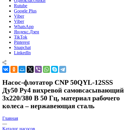
Одноклассники
Rutube
Google Plus
Viber
Viber
WhatsApp
Яндекс.Дзен
TikTok
Pinterest
Snapchat
LinkedIn
Насос-флотатор CNP 50QYL-12SSS
Ду50 Ру4 вихревой самовсасывающий
3х220/380 В 50 Гц, материал рабочего
колеса – нержавеющая сталь
Главная
—
Каталог насосов