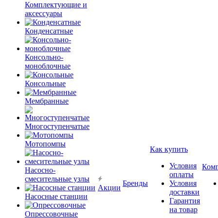
Комплектующие и
аксессуары
Конденсатные
Консольно-
моноблочные
Консольные
Мембранные
Многоступенчатые
Мотопомпы
Как купить
Условия
Ком
Насосно-
оплаты
смесительные узлы
Бренды
Условия
Акции
доставки
Насосные станции
Гарантия
на товар
Опрессовочные