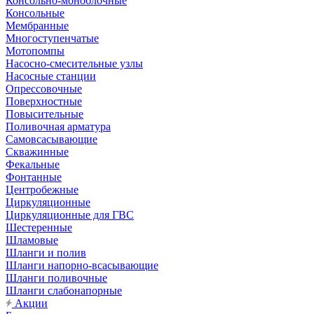
Консольно-моноблочные
Консольные
Мембранные
Многоступенчатые
Мотопомпы
Насосно-смесительные узлы
Насосные станции
Опрессовочные
Поверхностные
Повысительные
Поливочная арматура
Самовсасывающие
Скважинные
Фекальные
Фонтанные
Центробежные
Циркуляционные
Циркуляционные для ГВС
Шестеренные
Шламовые
Шланги и полив
Шланги напорно-всасывающие
Шланги поливочные
Шланги слабонапорные
Акции