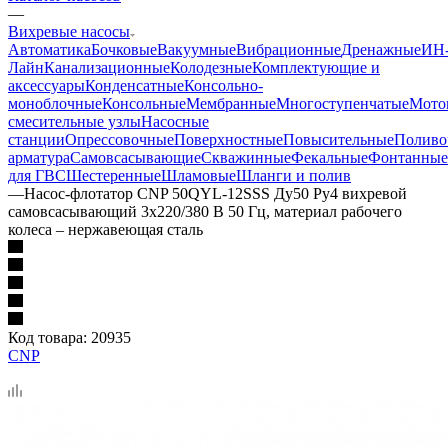
—
Вихревые насосы
Автоматика
Бочковые
Вакуумные
Вибрационные
Дренажные
ИН
Лайн
Канализационные
Колодезные
Комплектующие и
аксессуары
Конденсатные
Консольно-
моноблочные
Консольные
Мембранные
Многоступенчатые
Мото
смесительные узлы
Насосные
станции
Опрессовочные
Поверхностные
Повысительные
Поливо
арматура
Самовсасывающие
Скважинные
Фекальные
Фонтанные
для ГВС
Шестеренные
Шламовые
Шланги и полив
—
Насос-флотатор CNP 50QYL-12SSS Ду50 Ру4 вихревой
самовсасывающий 3х220/380 В 50 Гц, материал рабочего
колеса – нержавеющая сталь
Код товара:
20935
CNP