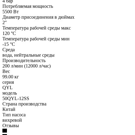
4 бар
Потребляемая мощность
5500 Вт
Диаметр присоединения в дюймах
2″
Температура рабочей среды макс
120 °С
Температура рабочей среды мин
-15 °С
Среда
вода, нейтральные среды
Производительность
200 л/мин (12000 л/час)
Вес
99.00 кг
серия
QYL
модель
50QYL-12SS
Страна производства
Китай
Тип насоса
вихревой
Отзывы