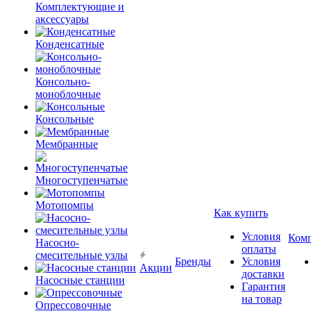
Комплектующие и
аксессуары
Конденсатные
Консольно-
моноблочные
Консольные
Мембранные
Многоступенчатые
Мотопомпы
Как купить
Условия
Ком
Насосно-
оплаты
смесительные узлы
Бренды
Условия
Акции
доставки
Насосные станции
Гарантия
на товар
Опрессовочные