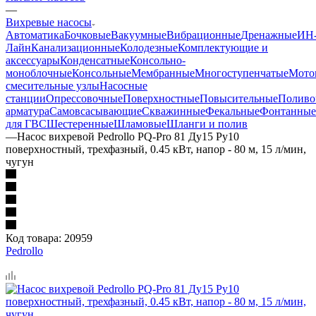
—
Вихревые насосы
Автоматика
Бочковые
Вакуумные
Вибрационные
Дренажные
ИН
Лайн
Канализационные
Колодезные
Комплектующие и
аксессуары
Конденсатные
Консольно-
моноблочные
Консольные
Мембранные
Многоступенчатые
Мото
смесительные узлы
Насосные
станции
Опрессовочные
Поверхностные
Повысительные
Поливо
арматура
Самовсасывающие
Скважинные
Фекальные
Фонтанные
для ГВС
Шестеренные
Шламовые
Шланги и полив
—
Насос вихревой Pedrollo PQ-Pro 81 Ду15 Ру10
поверхностный, трехфазный, 0.45 кВт, напор - 80 м, 15 л/мин,
чугун
Код товара:
20959
Pedrollo