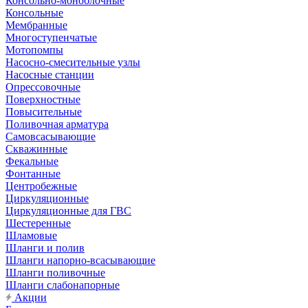
Консольно-моноблочные
Консольные
Мембранные
Многоступенчатые
Мотопомпы
Насосно-смесительные узлы
Насосные станции
Опрессовочные
Поверхностные
Повысительные
Поливочная арматура
Самовсасывающие
Скважинные
Фекальные
Фонтанные
Центробежные
Циркуляционные
Циркуляционные для ГВС
Шестеренные
Шламовые
Шланги и полив
Шланги напорно-всасывающие
Шланги поливочные
Шланги слабонапорные
Акции