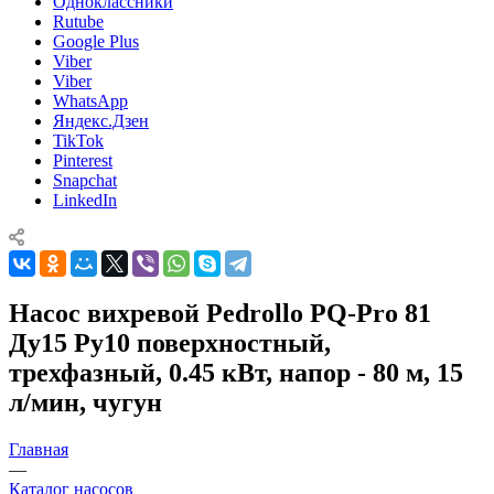
Одноклассники
Rutube
Google Plus
Viber
Viber
WhatsApp
Яндекс.Дзен
TikTok
Pinterest
Snapchat
LinkedIn
Насос вихревой Pedrollo PQ-Pro 81
Ду15 Ру10 поверхностный,
трехфазный, 0.45 кВт, напор - 80 м, 15
л/мин, чугун
Главная
—
Каталог насосов