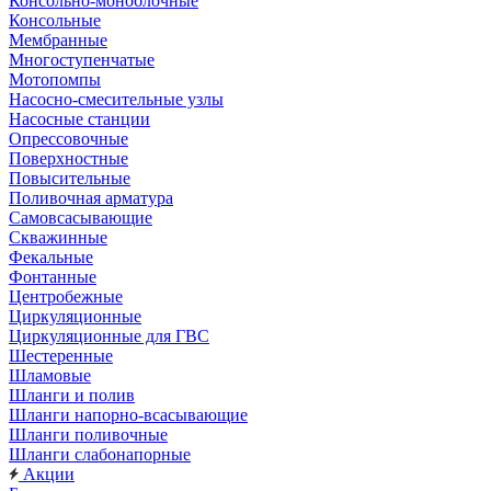
Консольно-моноблочные
Консольные
Мембранные
Многоступенчатые
Мотопомпы
Насосно-смесительные узлы
Насосные станции
Опрессовочные
Поверхностные
Повысительные
Поливочная арматура
Самовсасывающие
Скважинные
Фекальные
Фонтанные
Центробежные
Циркуляционные
Циркуляционные для ГВС
Шестеренные
Шламовые
Шланги и полив
Шланги напорно-всасывающие
Шланги поливочные
Шланги слабонапорные
Акции