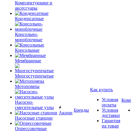
Комплектующие и
аксессуары
Конденсатные
Консольно-
моноблочные
Консольные
Мембранные
Многоступенчатые
Мотопомпы
Как купить
Условия
Ком
Насосно-
оплаты
смесительные узлы
Бренды
Условия
Акции
доставки
Насосные станции
Гарантия
на товар
Опрессовочные