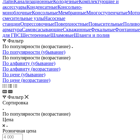
Лайн
Канализационные
Колодезные
Комплектующие и
аксессуары
Конденсатные
Консольно-
моноблочные
Консольные
Мембранные
Многоступенчатые
Мото
смесительные узлы
Насосные
станции
Опрессовочные
Поверхностные
Повысительные
Поливо
арматура
Самовсасывающие
Скважинные
Фекальные
Фонтанные
для ГВС
Шестеренные
Шламовые
Шланги и полив
Фильтр
По популярности (возрастание)
По популярности (убывание)
По популярности (возрастание)
По алфавиту (убывание)
По алфавиту (возрастание)
По цене (убывание)
По цене (возрастание)
Фильтр
Сортировка
По популярности (возрастание)
Цена
Розничная цена