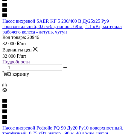
Насос вихревой SAER KF 5 230/400 В Ду25х25 Ру9
горизонтальный, 0.6 м3/ч, напор - 68 м , 1.1 кВт, материал
рабочего колеса - латунь, чугун
Код товара: 20946
32 000
₽
/шт
Варианты цен
32 000
₽
/шт
Подробности
В корзину
Насос вихревой Pedrollo PQ 90 Ду20 Ру10 поверхностный,
трехфазный, 0.75 кВт, напор - 90 м, 40 л/мин, чугун