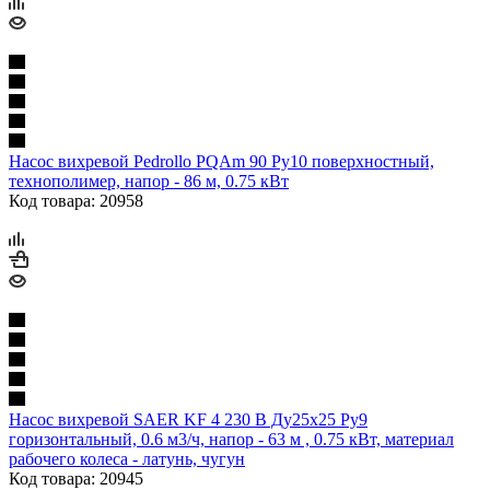
Насос вихревой Pedrollo PQAm 90 Ру10 поверхностный,
технополимер, напор - 86 м, 0.75 кВт
Код товара: 20958
Насос вихревой SAER KF 4 230 В Ду25х25 Ру9
горизонтальный, 0.6 м3/ч, напор - 63 м , 0.75 кВт, материал
рабочего колеса - латунь, чугун
Код товара: 20945