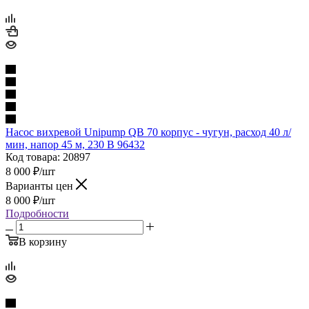
Насос вихревой Unipump QB 70 корпус - чугун, расход 40 л/
мин, напор 45 м, 230 В 96432
Код товара: 20897
8 000
₽
/шт
Варианты цен
8 000
₽
/шт
Подробности
В корзину