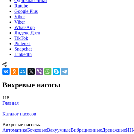
Одноклассники
Rutube
Google Plus
Viber
Viber
WhatsApp
Яндекс.Дзен
TikTok
Pinterest
Snapchat
LinkedIn
Вихревые насосы
118
Главная
—
Каталог насосов
—
Вихревые насосы
Автоматика
Бочковые
Вакуумные
Вибрационные
Дренажные
ИН