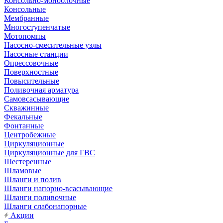
Консольно-моноблочные
Консольные
Мембранные
Многоступенчатые
Мотопомпы
Насосно-смесительные узлы
Насосные станции
Опрессовочные
Поверхностные
Повысительные
Поливочная арматура
Самовсасывающие
Скважинные
Фекальные
Фонтанные
Центробежные
Циркуляционные
Циркуляционные для ГВС
Шестеренные
Шламовые
Шланги и полив
Шланги напорно-всасывающие
Шланги поливочные
Шланги слабонапорные
Акции