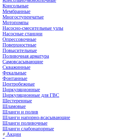
Консольно-моноблочные
Консольные
Мембранные
Многоступенчатые
Мотопомпы
Насосно-смесительные узлы
Насосные станции
Опрессовочные
Поверхностные
Повысительные
Поливочная арматура
Самовсасывающие
Скважинные
Фекальные
Фонтанные
Центробежные
Циркуляционные
Циркуляционные для ГВС
Шестеренные
Шламовые
Шланги и полив
Шланги напорно-всасывающие
Шланги поливочные
Шланги слабонапорные
Акции