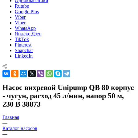
Одноклассники
Rutube
Google Plus
Viber
Viber
WhatsApp
Яндекс.Дзен
TikTok
Pinterest
Snapchat
LinkedIn
Насос вихревой Unipump QB 80 корпус
- чугун, расход 45 л/мин, напор 50 м,
230 В 38873
Главная
—
Каталог насосов
—