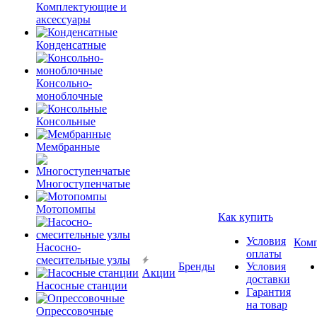
Комплектующие и
аксессуары
Конденсатные
Консольно-
моноблочные
Консольные
Мембранные
Многоступенчатые
Мотопомпы
Как купить
Условия
Ком
Насосно-
оплаты
смесительные узлы
Бренды
Условия
Акции
доставки
Насосные станции
Гарантия
на товар
Опрессовочные