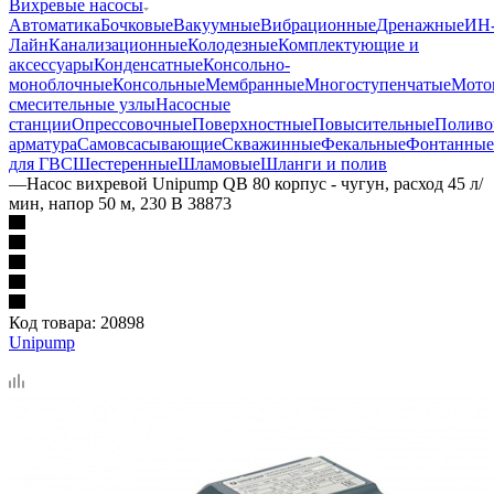
Вихревые насосы
Автоматика
Бочковые
Вакуумные
Вибрационные
Дренажные
ИН
Лайн
Канализационные
Колодезные
Комплектующие и
аксессуары
Конденсатные
Консольно-
моноблочные
Консольные
Мембранные
Многоступенчатые
Мото
смесительные узлы
Насосные
станции
Опрессовочные
Поверхностные
Повысительные
Поливо
арматура
Самовсасывающие
Скважинные
Фекальные
Фонтанные
для ГВС
Шестеренные
Шламовые
Шланги и полив
—
Насос вихревой Unipump QB 80 корпус - чугун, расход 45 л/
мин, напор 50 м, 230 В 38873
Код товара:
20898
Unipump