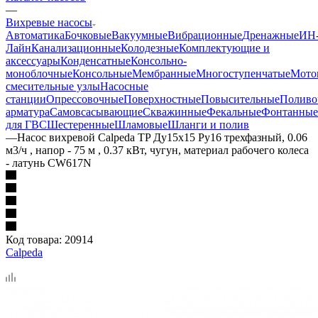
—
Вихревые насосы
Автоматика
Бочковые
Вакуумные
Вибрационные
Дренажные
ИН
Лайн
Канализационные
Колодезные
Комплектующие и
аксессуары
Конденсатные
Консольно-
моноблочные
Консольные
Мембранные
Многоступенчатые
Мото
смесительные узлы
Насосные
станции
Опрессовочные
Поверхностные
Повысительные
Поливо
арматура
Самовсасывающие
Скважинные
Фекальные
Фонтанные
для ГВС
Шестеренные
Шламовые
Шланги и полив
—
Насос вихревой Calpeda TP Ду15x15 Ру16 трехфазный, 0.06
м3/ч , напор - 75 м , 0.37 кВт, чугун, материал рабочего колеса
- латунь CW617N
Код товара:
20914
Calpeda