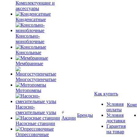
Комплектующие и
аксессуары
Конденсатные
Консольно-
моноблочные
Консольные
Мембранные
Многоступенчатые
Мотопомпы
Как купить
Условия
Ком
Насосно-
оплаты
смесительные узлы
Бренды
Условия
Акции
доставки
Насосные станции
Гарантия
на товар
Опрессовочные