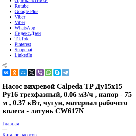
Одноклассники
Rutube
Google Plus
Viber
Viber
WhatsApp
Яндекс.Дзен
TikTok
Pinterest
Snapchat
LinkedIn
Насос вихревой Calpeda TP Ду15x15
Ру16 трехфазный, 0.06 м3/ч , напор - 75
м , 0.37 кВт, чугун, материал рабочего
колеса - латунь CW617N
Главная
—
Каталог насосов