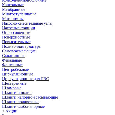
Консольно-моноблочные
Консольные
Мембранные
Многоступенчатые
Мотопомпы
Насосно-смесительные узлы
Насосные станции
Опрессовочные
Поверхностные
Повысительные
Поливочная арматура
Самовсасывающие
Скважинные
Фекальные
Фонтанные
Центробежные
Циркуляционные
Циркуляционные для ГВС
Шестеренные
Шламовые
Шланги и полив
Шланги напорно-всасывающие
Шланги поливочные
Шланги слабонапорные
Акции