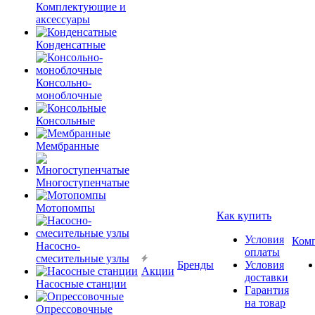
Комплектующие и
аксессуары
Конденсатные
Консольно-
моноблочные
Консольные
Мембранные
Многоступенчатые
Мотопомпы
Как купить
Условия
Ком
Насосно-
оплаты
смесительные узлы
Бренды
Условия
Акции
доставки
Насосные станции
Гарантия
на товар
Опрессовочные