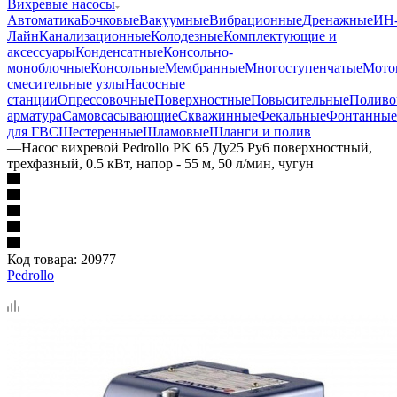
Вихревые насосы
Автоматика
Бочковые
Вакуумные
Вибрационные
Дренажные
ИН
Лайн
Канализационные
Колодезные
Комплектующие и
аксессуары
Конденсатные
Консольно-
моноблочные
Консольные
Мембранные
Многоступенчатые
Мото
смесительные узлы
Насосные
станции
Опрессовочные
Поверхностные
Повысительные
Поливо
арматура
Самовсасывающие
Скважинные
Фекальные
Фонтанные
для ГВС
Шестеренные
Шламовые
Шланги и полив
—
Насос вихревой Pedrollo PK 65 Ду25 Ру6 поверхностный,
трехфазный, 0.5 кВт, напор - 55 м, 50 л/мин, чугун
Код товара:
20977
Pedrollo