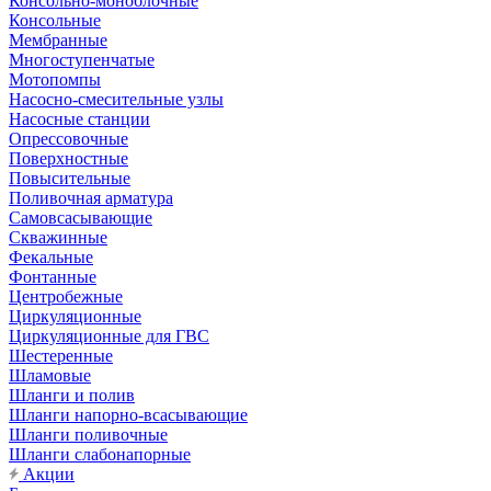
Консольно-моноблочные
Консольные
Мембранные
Многоступенчатые
Мотопомпы
Насосно-смесительные узлы
Насосные станции
Опрессовочные
Поверхностные
Повысительные
Поливочная арматура
Самовсасывающие
Скважинные
Фекальные
Фонтанные
Центробежные
Циркуляционные
Циркуляционные для ГВС
Шестеренные
Шламовые
Шланги и полив
Шланги напорно-всасывающие
Шланги поливочные
Шланги слабонапорные
Акции