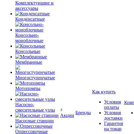
Комплектующие и
аксессуары
Конденсатные
Консольно-
моноблочные
Консольные
Мембранные
Многоступенчатые
Мотопомпы
Как купить
Условия
Ком
Насосно-
оплаты
смесительные узлы
Бренды
Условия
Акции
доставки
Насосные станции
Гарантия
на товар
Опрессовочные