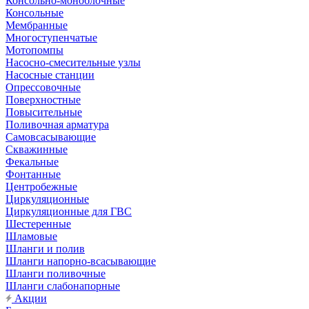
Консольно-моноблочные
Консольные
Мембранные
Многоступенчатые
Мотопомпы
Насосно-смесительные узлы
Насосные станции
Опрессовочные
Поверхностные
Повысительные
Поливочная арматура
Самовсасывающие
Скважинные
Фекальные
Фонтанные
Центробежные
Циркуляционные
Циркуляционные для ГВС
Шестеренные
Шламовые
Шланги и полив
Шланги напорно-всасывающие
Шланги поливочные
Шланги слабонапорные
Акции