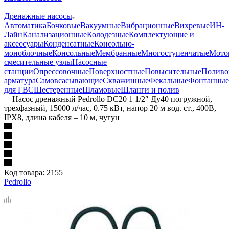
—
Дренажные насосы
Автоматика
Бочковые
Вакуумные
Вибрационные
Вихревые
ИН-
Лайн
Канализационные
Колодезные
Комплектующие и
аксессуары
Конденсатные
Консольно-
моноблочные
Консольные
Мембранные
Многоступенчатые
Мото
смесительные узлы
Насосные
станции
Опрессовочные
Поверхностные
Повысительные
Поливо
арматура
Самовсасывающие
Скважинные
Фекальные
Фонтанные
для ГВС
Шестеренные
Шламовые
Шланги и полив
—
Насос дренажный Pedrollo DC20 1 1/2″ Ду40 погружной,
трехфазный, 15000 л/час, 0.75 кВт, напор 20 м вод. ст., 400В,
IPX8, длина кабеля – 10 м, чугун
Код товара:
2155
Pedrollo