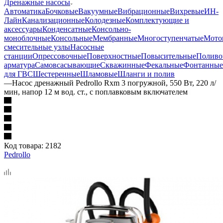
Дренажные насосы
Автоматика
Бочковые
Вакуумные
Вибрационные
Вихревые
ИН-
Лайн
Канализационные
Колодезные
Комплектующие и
аксессуары
Конденсатные
Консольно-
моноблочные
Консольные
Мембранные
Многоступенчатые
Мото
смесительные узлы
Насосные
станции
Опрессовочные
Поверхностные
Повысительные
Поливо
арматура
Самовсасывающие
Скважинные
Фекальные
Фонтанные
для ГВС
Шестеренные
Шламовые
Шланги и полив
—
Насос дренажный Pedrollo Rxm 3 погружной, 550 Вт, 220 л/
мин, напор 12 м вод. ст., с поплавковым включателем
Код товара:
2182
Pedrollo