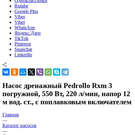
Одноклассники
Rutube
Google Plus
Viber
Viber
WhatsApp
Яндекс.Дзен
TikTok
Pinterest
Snapchat
LinkedIn
Насос дренажный Pedrollo Rxm 3
погружной, 550 Вт, 220 л/мин, напор 12
м вод. ст., с поплавковым включателем
Главная
—
Каталог насосов
—