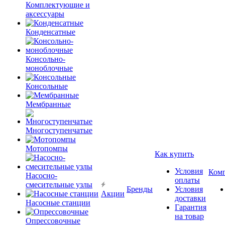
Комплектующие и
аксессуары
Конденсатные
Консольно-
моноблочные
Консольные
Мембранные
Многоступенчатые
Мотопомпы
Как купить
Условия
Ком
Насосно-
оплаты
смесительные узлы
Бренды
Условия
Акции
доставки
Насосные станции
Гарантия
на товар
Опрессовочные