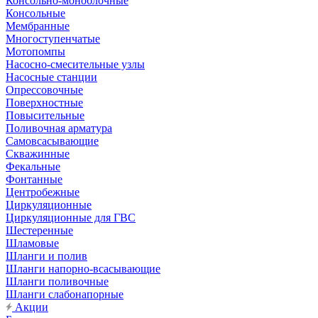
Консольно-моноблочные
Консольные
Мембранные
Многоступенчатые
Мотопомпы
Насосно-смесительные узлы
Насосные станции
Опрессовочные
Поверхностные
Повысительные
Поливочная арматура
Самовсасывающие
Скважинные
Фекальные
Фонтанные
Центробежные
Циркуляционные
Циркуляционные для ГВС
Шестеренные
Шламовые
Шланги и полив
Шланги напорно-всасывающие
Шланги поливочные
Шланги слабонапорные
Акции