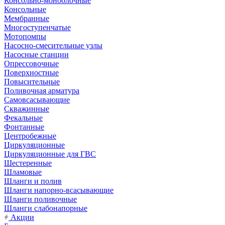
Консольно-моноблочные
Консольные
Мембранные
Многоступенчатые
Мотопомпы
Насосно-смесительные узлы
Насосные станции
Опрессовочные
Поверхностные
Повысительные
Поливочная арматура
Самовсасывающие
Скважинные
Фекальные
Фонтанные
Центробежные
Циркуляционные
Циркуляционные для ГВС
Шестеренные
Шламовые
Шланги и полив
Шланги напорно-всасывающие
Шланги поливочные
Шланги слабонапорные
Акции