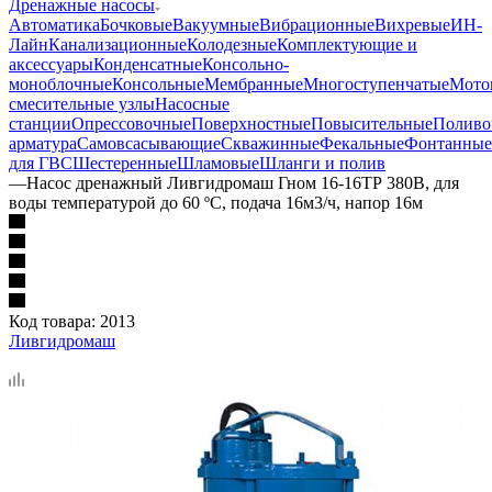
Дренажные насосы
Автоматика
Бочковые
Вакуумные
Вибрационные
Вихревые
ИН-
Лайн
Канализационные
Колодезные
Комплектующие и
аксессуары
Конденсатные
Консольно-
моноблочные
Консольные
Мембранные
Многоступенчатые
Мото
смесительные узлы
Насосные
станции
Опрессовочные
Поверхностные
Повысительные
Поливо
арматура
Самовсасывающие
Скважинные
Фекальные
Фонтанные
для ГВС
Шестеренные
Шламовые
Шланги и полив
—
Насос дренажный Ливгидромаш Гном 16-16ТР 380В, для
воды температурой до 60 ºС, подача 16м3/ч, напор 16м
Код товара:
2013
Ливгидромаш