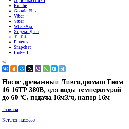
Одноклассники
Rutube
Google Plus
Viber
Viber
WhatsApp
Яндекс.Дзен
TikTok
Pinterest
Snapchat
LinkedIn
Насос дренажный Ливгидромаш Гном
16-16ТР 380В, для воды температурой
до 60 ºС, подача 16м3/ч, напор 16м
Главная
—
Каталог насосов
—