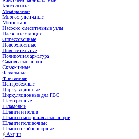
Консольно-моноблочные
Консольные
Мембранные
Многоступенчатые
Мотопомпы
Насосно-смесительные узлы
Насосные станции
Опрессовочные
Поверхностные
Повысительные
Поливочная арматура
Самовсасывающие
Скважинные
Фекальные
Фонтанные
Центробежные
Циркуляционные
Циркуляционные для ГВС
Шестеренные
Шламовые
Шланги и полив
Шланги напорно-всасывающие
Шланги поливочные
Шланги слабонапорные
Акции