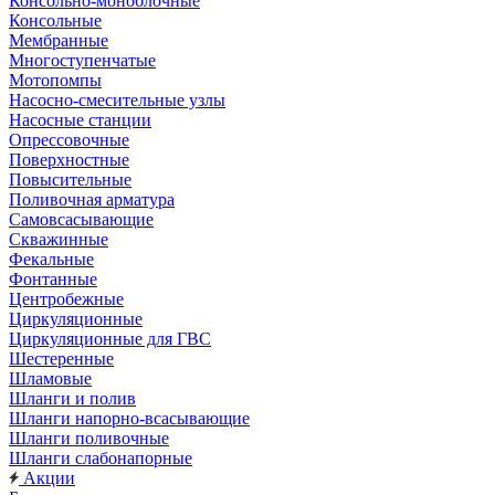
Консольно-моноблочные
Консольные
Мембранные
Многоступенчатые
Мотопомпы
Насосно-смесительные узлы
Насосные станции
Опрессовочные
Поверхностные
Повысительные
Поливочная арматура
Самовсасывающие
Скважинные
Фекальные
Фонтанные
Центробежные
Циркуляционные
Циркуляционные для ГВС
Шестеренные
Шламовые
Шланги и полив
Шланги напорно-всасывающие
Шланги поливочные
Шланги слабонапорные
Акции