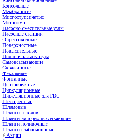
Консольно-моноблочные
Консольные
Мембранные
Многоступенчатые
Мотопомпы
Насосно-смесительные узлы
Насосные станции
Опрессовочные
Поверхностные
Повысительные
Поливочная арматура
Самовсасывающие
Скважинные
Фекальные
Фонтанные
Центробежные
Циркуляционные
Циркуляционные для ГВС
Шестеренные
Шламовые
Шланги и полив
Шланги напорно-всасывающие
Шланги поливочные
Шланги слабонапорные
Акции