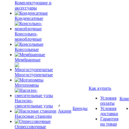
Комплектующие и
аксессуары
Конденсатные
Консольно-
моноблочные
Консольные
Мембранные
Многоступенчатые
Мотопомпы
Как купить
Условия
Ком
Насосно-
оплаты
смесительные узлы
Бренды
Условия
Акции
доставки
Насосные станции
Гарантия
на товар
Опрессовочные