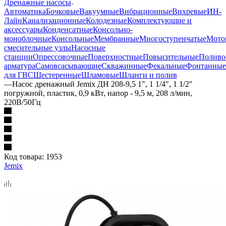
Дренажные насосы
Автоматика
Бочковые
Вакуумные
Вибрационные
Вихревые
ИН-
Лайн
Канализационные
Колодезные
Комплектующие и
аксессуары
Конденсатные
Консольно-
моноблочные
Консольные
Мембранные
Многоступенчатые
Мото
смесительные узлы
Насосные
станции
Опрессовочные
Поверхностные
Повысительные
Поливо
арматура
Самовсасывающие
Скважинные
Фекальные
Фонтанные
для ГВС
Шестеренные
Шламовые
Шланги и полив
—
Насос дренажный Jemix ДН 208-9,5 1″, 1 1/4″, 1 1/2″
погружной, пластик, 0,9 кВт, напор - 9,5 м, 208 л/мин,
220В/50Гц
Код товара:
1953
Jemix