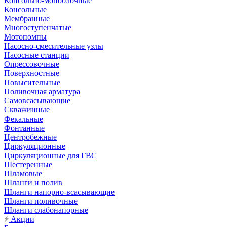
Консольно-моноблочные
Консольные
Мембранные
Многоступенчатые
Мотопомпы
Насосно-смесительные узлы
Насосные станции
Опрессовочные
Поверхностные
Повысительные
Поливочная арматура
Самовсасывающие
Скважинные
Фекальные
Фонтанные
Центробежные
Циркуляционные
Циркуляционные для ГВС
Шестеренные
Шламовые
Шланги и полив
Шланги напорно-всасывающие
Шланги поливочные
Шланги слабонапорные
Акции