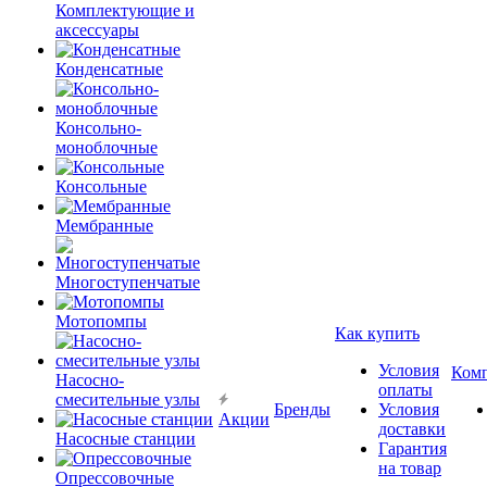
Комплектующие и
аксессуары
Конденсатные
Консольно-
моноблочные
Консольные
Мембранные
Многоступенчатые
Мотопомпы
Как купить
Условия
Ком
Насосно-
оплаты
смесительные узлы
Бренды
Условия
Акции
доставки
Насосные станции
Гарантия
на товар
Опрессовочные