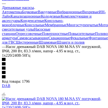
—
Дренажные насосы
Автоматика
Бочковые
Вакуумные
Вибрационные
Вихревые
ИН-
Лайн
Канализационные
Колодезные
Комплектующие и
аксессуары
Конденсатные
Консольно-
моноблочные
Консольные
Мембранные
Многоступенчатые
Мото
смесительные узлы
Насосные
станции
Опрессовочные
Поверхностные
Повысительные
Поливо
арматура
Самовсасывающие
Скважинные
Фекальные
Фонтанные
для ГВС
Шестеренные
Шламовые
Шланги и полив
—
Насос дренажный DAB NOVA 180 M-NA SV погружной,
IP68, 200 Вт, 83.3 л/мин, напор - 4.95 м вод. ст.,
1x220/240В-50Гц
Код товара:
1796
DAB