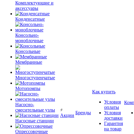
Комплектующие и
аксессуары
Конденсатные
Консольно-
моноблочные
Консольные
Мембранные
Многоступенчатые
Мотопомпы
Как купить
Условия
Ком
Насосно-
оплаты
смесительные узлы
Бренды
Условия
Акции
доставки
Насосные станции
Гарантия
на товар
Опрессовочные