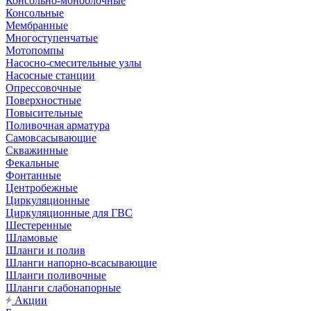
Консольно-моноблочные
Консольные
Мембранные
Многоступенчатые
Мотопомпы
Насосно-смесительные узлы
Насосные станции
Опрессовочные
Поверхностные
Повысительные
Поливочная арматура
Самовсасывающие
Скважинные
Фекальные
Фонтанные
Центробежные
Циркуляционные
Циркуляционные для ГВС
Шестеренные
Шламовые
Шланги и полив
Шланги напорно-всасывающие
Шланги поливочные
Шланги слабонапорные
Акции