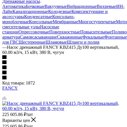
Дренажные насосы
Автоматика
Бочковые
Вакуумные
Вибрационные
Вихревые
ИН-
Лайн
Канализационные
Колодезные
Комплектующие и
аксессуары
Конденсатные
Консольно-
моноблочные
Консольные
Мембранные
Многоступенчатые
Мото
смесительные узлы
Насосные
станции
Опрессовочные
Поверхностные
Повысительные
Поливо
арматура
Самовсасывающие
Скважинные
Фекальные
Фонтанные
для ГВС
Шестеренные
Шламовые
Шланги и полив
—
Насос дренажный FANCY KBZ415 Ду100 вертикальный,
60.00 м3/ч, 15 кВт, 380 В, чугун
Код товара:
1872
FANCY
225 605.86
₽
/шт
Варианты цен
225 605.86
₽
/шт