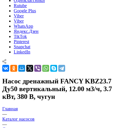
Одноклассники
Rutube
Google Plus
Viber
Viber
WhatsApp
Яндекс.Дзен
TikTok
Pinterest
Snapchat
LinkedIn
Насос дренажный FANCY KBZ23.7
Ду50 вертикальный, 12.00 м3/ч, 3.7
кВт, 380 В, чугун
Главная
—
Каталог насосов
—