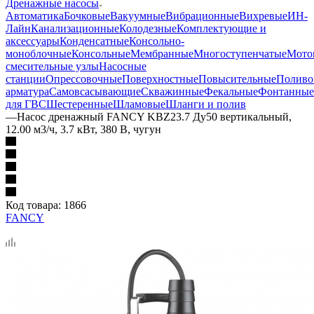
Дренажные насосы
Автоматика
Бочковые
Вакуумные
Вибрационные
Вихревые
ИН-
Лайн
Канализационные
Колодезные
Комплектующие и
аксессуары
Конденсатные
Консольно-
моноблочные
Консольные
Мембранные
Многоступенчатые
Мото
смесительные узлы
Насосные
станции
Опрессовочные
Поверхностные
Повысительные
Поливо
арматура
Самовсасывающие
Скважинные
Фекальные
Фонтанные
для ГВС
Шестеренные
Шламовые
Шланги и полив
—
Насос дренажный FANCY KBZ23.7 Ду50 вертикальный,
12.00 м3/ч, 3.7 кВт, 380 В, чугун
Код товара:
1866
FANCY