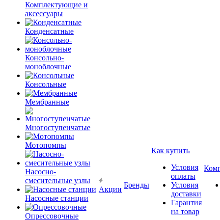
Комплектующие и
аксессуары
Конденсатные
Консольно-
моноблочные
Консольные
Мембранные
Многоступенчатые
Мотопомпы
Как купить
Условия
Ком
Насосно-
оплаты
смесительные узлы
Бренды
Условия
Акции
доставки
Насосные станции
Гарантия
на товар
Опрессовочные