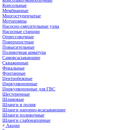
Консольно-моноблочные
Консольные
Мембранные
Многоступенчатые
Мотопомпы
Насосно-смесительные узлы
Насосные станции
Опрессовочные
Поверхностные
Повысительные
Поливочная арматура
Самовсасывающие
Скважинные
Фекальные
Фонтанные
Центробежные
Циркуляционные
Циркуляционные для ГВС
Шестеренные
Шламовые
Шланги и полив
Шланги напорно-всасывающие
Шланги поливочные
Шланги слабонапорные
Акции