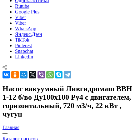
Одноклассники
Rutube
Google Plus
Viber
Viber
WhatsApp
Яндекс.Дзен
TikTok
Pinterest
Snapchat
LinkedIn
Насос вакуумный Ливгидромаш ВВН
1-12 б/во Ду100x100 Ру4 с двигателем,
горизонтальный, 720 м3/ч, 22 кВт ,
чугун
Главная
—
Каталог насосов