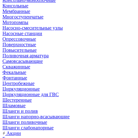
Консольно-моноблочные
Консольные
Мембранные
Многоступенчатые
Мотопомпы
Насосно-смесительные узлы
Насосные станции
Опрессовочные
Поверхностные
Повысительные
Поливочная арматура
Самовсасывающие
Скважинные
Фекальные
Фонтанные
Центробежные
Циркуляционные
Циркуляционные для ГВС
Шестеренные
Шламовые
Шланги и полив
Шланги напорно-всасывающие
Шланги поливочные
Шланги слабонапорные
Акции