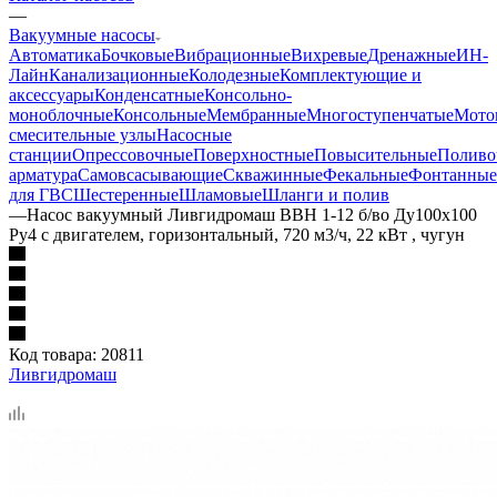
—
Вакуумные насосы
Автоматика
Бочковые
Вибрационные
Вихревые
Дренажные
ИН-
Лайн
Канализационные
Колодезные
Комплектующие и
аксессуары
Конденсатные
Консольно-
моноблочные
Консольные
Мембранные
Многоступенчатые
Мото
смесительные узлы
Насосные
станции
Опрессовочные
Поверхностные
Повысительные
Поливо
арматура
Самовсасывающие
Скважинные
Фекальные
Фонтанные
для ГВС
Шестеренные
Шламовые
Шланги и полив
—
Насос вакуумный Ливгидромаш ВВН 1-12 б/во Ду100x100
Ру4 с двигателем, горизонтальный, 720 м3/ч, 22 кВт , чугун
Код товара:
20811
Ливгидромаш