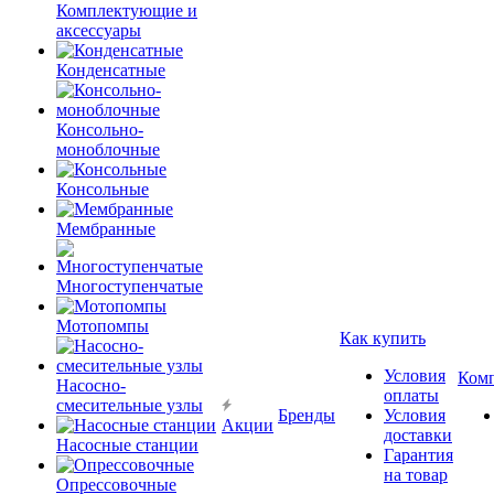
Комплектующие и
аксессуары
Конденсатные
Консольно-
моноблочные
Консольные
Мембранные
Многоступенчатые
Мотопомпы
Как купить
Условия
Ком
Насосно-
оплаты
смесительные узлы
Бренды
Условия
Акции
доставки
Насосные станции
Гарантия
на товар
Опрессовочные