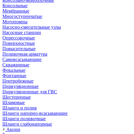
Консольно-моноблочные
Консольные
Мембранные
Многоступенчатые
Мотопомпы
Насосно-смесительные узлы
Насосные станции
Опрессовочные
Поверхностные
Повысительные
Поливочная арматура
Самовсасывающие
Скважинные
Фекальные
Фонтанные
Центробежные
Циркуляционные
Циркуляционные для ГВС
Шестеренные
Шламовые
Шланги и полив
Шланги напорно-всасывающие
Шланги поливочные
Шланги слабонапорные
Акции