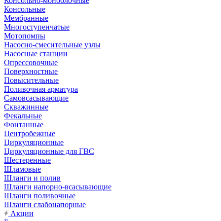
Консольно-моноблочные
Консольные
Мембранные
Многоступенчатые
Мотопомпы
Насосно-смесительные узлы
Насосные станции
Опрессовочные
Поверхностные
Повысительные
Поливочная арматура
Самовсасывающие
Скважинные
Фекальные
Фонтанные
Центробежные
Циркуляционные
Циркуляционные для ГВС
Шестеренные
Шламовые
Шланги и полив
Шланги напорно-всасывающие
Шланги поливочные
Шланги слабонапорные
Акции