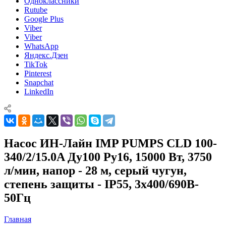
Одноклассники
Rutube
Google Plus
Viber
Viber
WhatsApp
Яндекс.Дзен
TikTok
Pinterest
Snapchat
LinkedIn
Насос ИН-Лайн IMP PUMPS CLD 100-
340/2/15.0A Ду100 Ру16, 15000 Вт, 3750
л/мин, напор - 28 м, серый чугун,
степень защиты - IP55, 3x400/690B-
50Гц
Главная