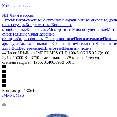
—
Каталог насосов
—
ИН-Лайн насосы
Автоматика
Бочковые
Вакуумные
Вибрационные
Вихревые
Дрен
и аксессуары
Конденсатные
Консольно-
моноблочные
Консольные
Мембранные
Многоступенчатые
Мото
смесительные узлы
Насосные
станции
Опрессовочные
Поверхностные
Повысительные
Поливо
арматура
Самовсасывающие
Скважинные
Фекальные
Фонтанные
для ГВС
Шестеренные
Шламовые
Шланги и полив
—
Насос ИН-Лайн IMP PUMPS CLD 100-340/2/15.0A Ду100
Ру16, 15000 Вт, 3750 л/мин, напор - 28 м, серый чугун,
степень защиты - IP55, 3x400/690B-50Гц
Код товара:
13064
IMP PUMPS