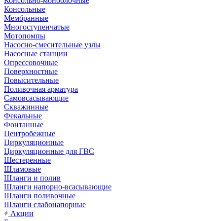
Консольно-моноблочные
Консольные
Мембранные
Многоступенчатые
Мотопомпы
Насосно-смесительные узлы
Насосные станции
Опрессовочные
Поверхностные
Повысительные
Поливочная арматура
Самовсасывающие
Скважинные
Фекальные
Фонтанные
Центробежные
Циркуляционные
Циркуляционные для ГВС
Шестеренные
Шламовые
Шланги и полив
Шланги напорно-всасывающие
Шланги поливочные
Шланги слабонапорные
Акции