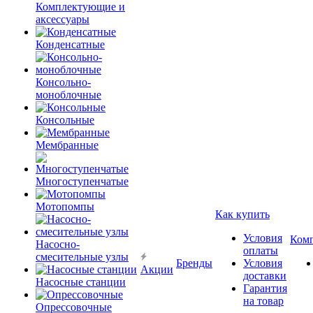
Комплектующие и
аксессуары
Конденсатные
Консольно-
моноблочные
Консольные
Мембранные
Многоступенчатые
Мотопомпы
Как купить
Условия
Ком
Насосно-
оплаты
смесительные узлы
Бренды
Условия
Акции
доставки
Насосные станции
Гарантия
на товар
Опрессовочные