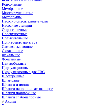
Консольно-моноблочные
Консольные
Мембранные
Многоступенчатые
Мотопомпы
Насосно-смесительные узлы
Насосные станции
Опрессовочные
Поверхностные
Повысительные
Поливочная арматура
Самовсасывающие
Скважинные
Фекальные
Фонтанные
Центробежные
Циркуляционные
Циркуляционные для ГВС
Шестеренные
Шламовые
Шланги и полив
Шланги напорно-всасывающие
Шланги поливочные
Шланги слабонапорные
Акции