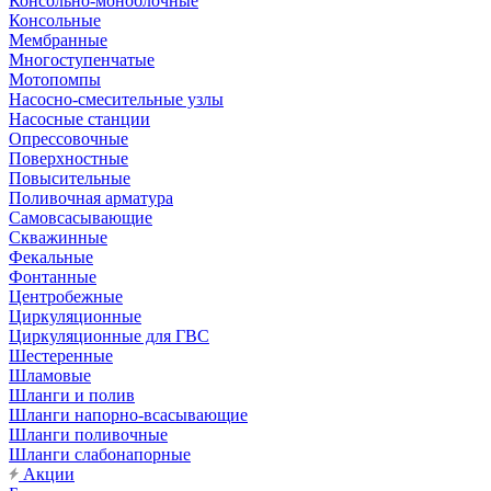
Консольно-моноблочные
Консольные
Мембранные
Многоступенчатые
Мотопомпы
Насосно-смесительные узлы
Насосные станции
Опрессовочные
Поверхностные
Повысительные
Поливочная арматура
Самовсасывающие
Скважинные
Фекальные
Фонтанные
Центробежные
Циркуляционные
Циркуляционные для ГВС
Шестеренные
Шламовые
Шланги и полив
Шланги напорно-всасывающие
Шланги поливочные
Шланги слабонапорные
Акции