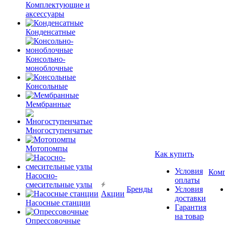
Комплектующие и
аксессуары
Конденсатные
Консольно-
моноблочные
Консольные
Мембранные
Многоступенчатые
Мотопомпы
Как купить
Условия
Ком
Насосно-
оплаты
смесительные узлы
Бренды
Условия
Акции
доставки
Насосные станции
Гарантия
на товар
Опрессовочные