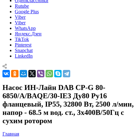
Одноклассники
Rutube
Google Plus
Viber
Viber
WhatsApp
Яндекс.Дзен
TikTok
Pinterest
Snapchat
LinkedIn
Насос ИН-Лайн DAB CP-G 80-
6850/A/BAQE/30-IE3 Ду80 Ру16
фланцевый, IP55, 32800 Вт, 2500 л/мин,
напор - 68.5 м вод. ст., 3x400В/50Гц с
сухим ротором
Главная