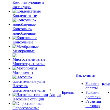
Комплектующие и
аксессуары
Конденсатные
Консольно-
моноблочные
Консольные
Мембранные
Многоступенчатые
Мотопомпы
Как купить
Условия
Ком
Насосно-
оплаты
смесительные узлы
Бренды
Условия
Акции
доставки
Насосные станции
Гарантия
на товар
Опрессовочные