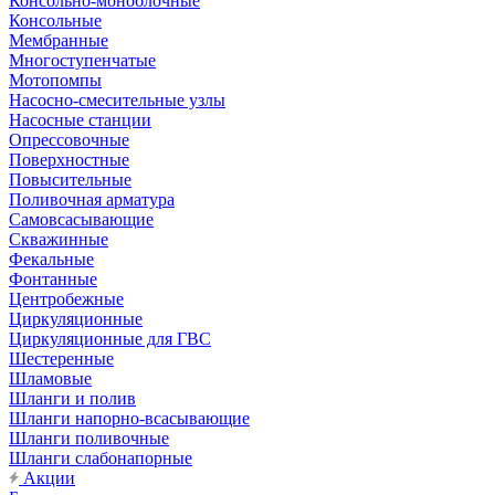
Консольно-моноблочные
Консольные
Мембранные
Многоступенчатые
Мотопомпы
Насосно-смесительные узлы
Насосные станции
Опрессовочные
Поверхностные
Повысительные
Поливочная арматура
Самовсасывающие
Скважинные
Фекальные
Фонтанные
Центробежные
Циркуляционные
Циркуляционные для ГВС
Шестеренные
Шламовые
Шланги и полив
Шланги напорно-всасывающие
Шланги поливочные
Шланги слабонапорные
Акции