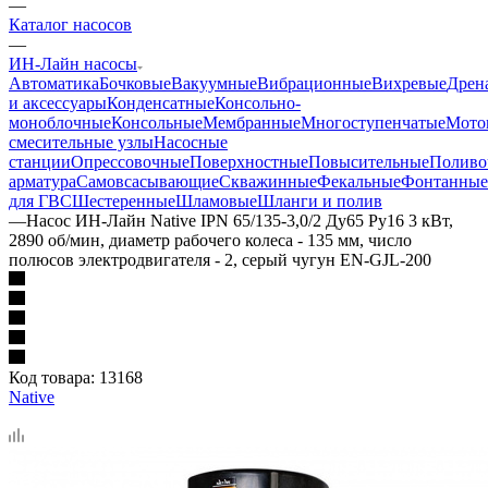
—
Каталог насосов
—
ИН-Лайн насосы
Автоматика
Бочковые
Вакуумные
Вибрационные
Вихревые
Дрен
и аксессуары
Конденсатные
Консольно-
моноблочные
Консольные
Мембранные
Многоступенчатые
Мото
смесительные узлы
Насосные
станции
Опрессовочные
Поверхностные
Повысительные
Поливо
арматура
Самовсасывающие
Скважинные
Фекальные
Фонтанные
для ГВС
Шестеренные
Шламовые
Шланги и полив
—
Насос ИН-Лайн Native IPN 65/135-3,0/2 Ду65 Ру16 3 кВт,
2890 об/мин, диаметр рабочего колеса - 135 мм, число
полюсов электродвигателя - 2, серый чугун EN-GJL-200
Код товара:
13168
Native