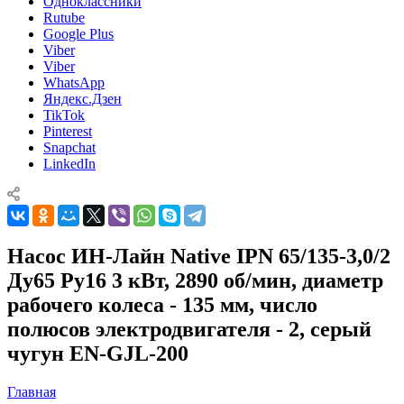
Одноклассники
Rutube
Google Plus
Viber
Viber
WhatsApp
Яндекс.Дзен
TikTok
Pinterest
Snapchat
LinkedIn
Насос ИН-Лайн Native IPN 65/135-3,0/2
Ду65 Ру16 3 кВт, 2890 об/мин, диаметр
рабочего колеса - 135 мм, число
полюсов электродвигателя - 2, серый
чугун EN-GJL-200
Главная