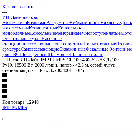
—
Каталог насосов
—
ИН-Лайн насосы
Автоматика
Бочковые
Вакуумные
Вибрационные
Вихревые
Дрен
и аксессуары
Конденсатные
Консольно-
моноблочные
Консольные
Мембранные
Многоступенчатые
Мото
смесительные узлы
Насосные
станции
Опрессовочные
Поверхностные
Повысительные
Поливо
арматура
Самовсасывающие
Скважинные
Фекальные
Фонтанные
для ГВС
Шестеренные
Шламовые
Шланги и полив
—
Насос ИН-Лайн IMP PUMPS CL 100-430/2/18.5S Ду100
Ру10, 18500 Вт, 2000 л/мин, напор - 42.3 м, серый чугун,
степень защиты - IP55, 3x230/400B-50Гц
Код товара:
12940
IMP PUMPS