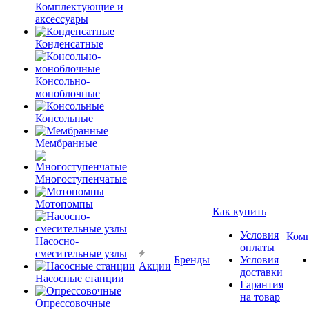
Комплектующие и
аксессуары
Конденсатные
Консольно-
моноблочные
Консольные
Мембранные
Многоступенчатые
Мотопомпы
Как купить
Условия
Ком
Насосно-
оплаты
смесительные узлы
Бренды
Условия
Акции
доставки
Насосные станции
Гарантия
на товар
Опрессовочные