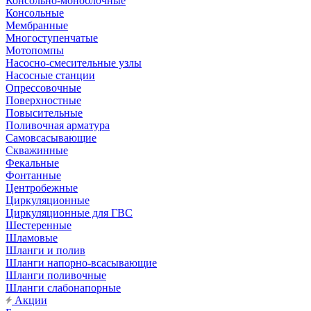
Консольно-моноблочные
Консольные
Мембранные
Многоступенчатые
Мотопомпы
Насосно-смесительные узлы
Насосные станции
Опрессовочные
Поверхностные
Повысительные
Поливочная арматура
Самовсасывающие
Скважинные
Фекальные
Фонтанные
Центробежные
Циркуляционные
Циркуляционные для ГВС
Шестеренные
Шламовые
Шланги и полив
Шланги напорно-всасывающие
Шланги поливочные
Шланги слабонапорные
Акции