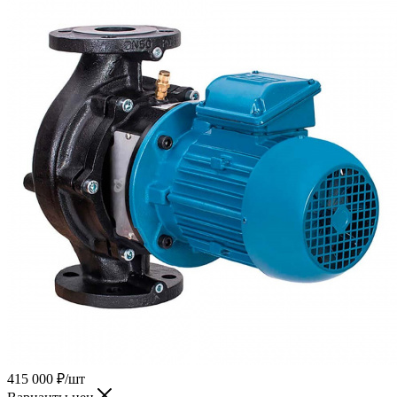
415 000
₽
/шт