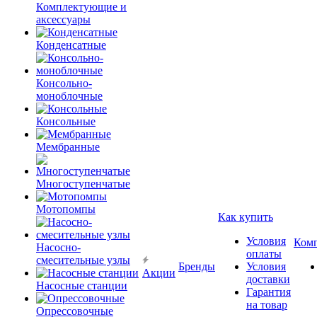
Комплектующие и
аксессуары
Конденсатные
Консольно-
моноблочные
Консольные
Мембранные
Многоступенчатые
Мотопомпы
Как купить
Условия
Ком
Насосно-
оплаты
смесительные узлы
Бренды
Условия
Акции
доставки
Насосные станции
Гарантия
на товар
Опрессовочные