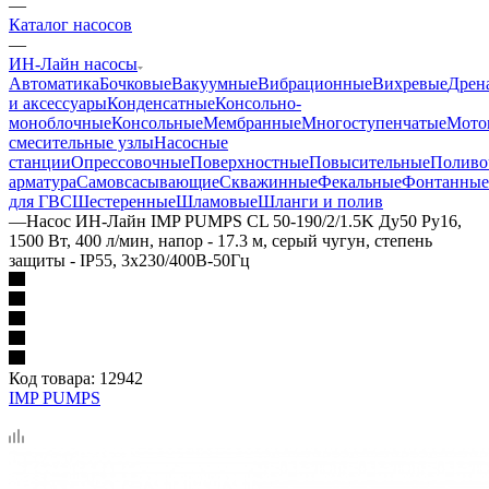
—
Каталог насосов
—
ИН-Лайн насосы
Автоматика
Бочковые
Вакуумные
Вибрационные
Вихревые
Дрен
и аксессуары
Конденсатные
Консольно-
моноблочные
Консольные
Мембранные
Многоступенчатые
Мото
смесительные узлы
Насосные
станции
Опрессовочные
Поверхностные
Повысительные
Поливо
арматура
Самовсасывающие
Скважинные
Фекальные
Фонтанные
для ГВС
Шестеренные
Шламовые
Шланги и полив
—
Насос ИН-Лайн IMP PUMPS CL 50-190/2/1.5K Ду50 Ру16,
1500 Вт, 400 л/мин, напор - 17.3 м, серый чугун, степень
защиты - IP55, 3x230/400B-50Гц
Код товара:
12942
IMP PUMPS