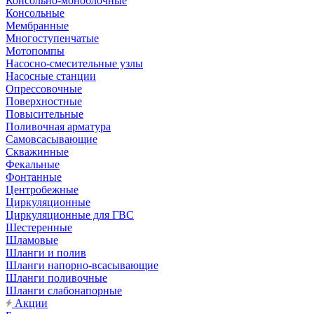
Консольно-моноблочные
Консольные
Мембранные
Многоступенчатые
Мотопомпы
Насосно-смесительные узлы
Насосные станции
Опрессовочные
Поверхностные
Повысительные
Поливочная арматура
Самовсасывающие
Скважинные
Фекальные
Фонтанные
Центробежные
Циркуляционные
Циркуляционные для ГВС
Шестеренные
Шламовые
Шланги и полив
Шланги напорно-всасывающие
Шланги поливочные
Шланги слабонапорные
Акции