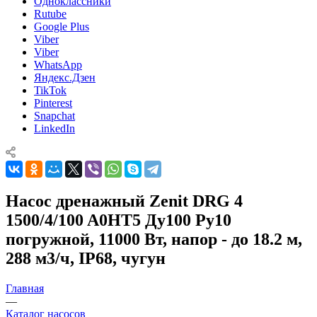
Одноклассники
Rutube
Google Plus
Viber
Viber
WhatsApp
Яндекс.Дзен
TikTok
Pinterest
Snapchat
LinkedIn
Насос дренажный Zenit DRG 4
1500/4/100 A0HT5 Ду100 Ру10
погружной, 11000 Вт, напор - до 18.2 м,
288 м3/ч, IP68, чугун
Главная
—
Каталог насосов