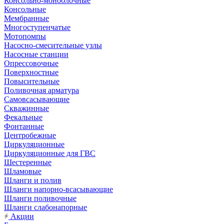
Консольно-моноблочные
Консольные
Мембранные
Многоступенчатые
Мотопомпы
Насосно-смесительные узлы
Насосные станции
Опрессовочные
Поверхностные
Повысительные
Поливочная арматура
Самовсасывающие
Скважинные
Фекальные
Фонтанные
Центробежные
Циркуляционные
Циркуляционные для ГВС
Шестеренные
Шламовые
Шланги и полив
Шланги напорно-всасывающие
Шланги поливочные
Шланги слабонапорные
Акции