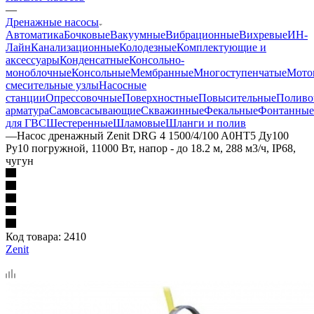
—
Дренажные насосы
Автоматика
Бочковые
Вакуумные
Вибрационные
Вихревые
ИН-
Лайн
Канализационные
Колодезные
Комплектующие и
аксессуары
Конденсатные
Консольно-
моноблочные
Консольные
Мембранные
Многоступенчатые
Мото
смесительные узлы
Насосные
станции
Опрессовочные
Поверхностные
Повысительные
Поливо
арматура
Самовсасывающие
Скважинные
Фекальные
Фонтанные
для ГВС
Шестеренные
Шламовые
Шланги и полив
—
Насос дренажный Zenit DRG 4 1500/4/100 A0HT5 Ду100
Ру10 погружной, 11000 Вт, напор - до 18.2 м, 288 м3/ч, IP68,
чугун
Код товара:
2410
Zenit