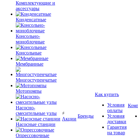
Комплектующие и
аксессуары
Конденсатные
Консольно-
моноблочные
Консольные
Мембранные
Многоступенчатые
Мотопомпы
Как купить
Условия
Ком
Насосно-
оплаты
смесительные узлы
Бренды
Условия
Акции
доставки
Насосные станции
Гарантия
на товар
Опрессовочные