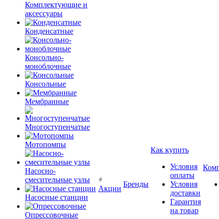
Комплектующие и
аксессуары
Конденсатные
Консольно-
моноблочные
Консольные
Мембранные
Многоступенчатые
Мотопомпы
Как купить
Условия
Ком
Насосно-
оплаты
смесительные узлы
Бренды
Условия
Акции
доставки
Насосные станции
Гарантия
на товар
Опрессовочные