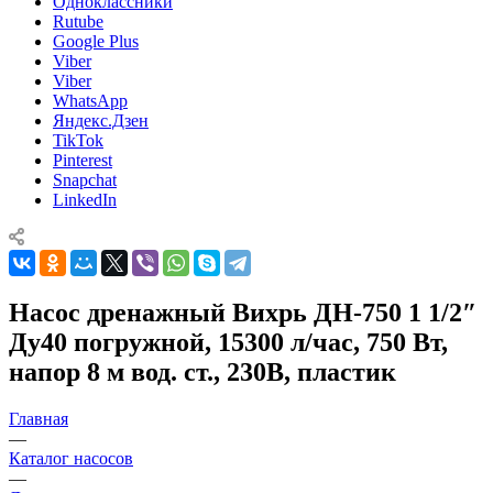
Одноклассники
Rutube
Google Plus
Viber
Viber
WhatsApp
Яндекс.Дзен
TikTok
Pinterest
Snapchat
LinkedIn
Насос дренажный Вихрь ДН-750 1 1/2″
Ду40 погружной, 15300 л/час, 750 Вт,
напор 8 м вод. ст., 230В, пластик
Главная
—
Каталог насосов
—