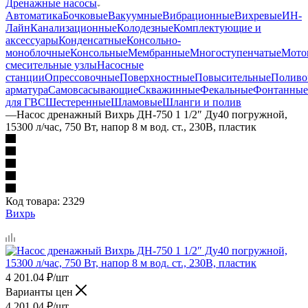
Дренажные насосы
Автоматика
Бочковые
Вакуумные
Вибрационные
Вихревые
ИН-
Лайн
Канализационные
Колодезные
Комплектующие и
аксессуары
Конденсатные
Консольно-
моноблочные
Консольные
Мембранные
Многоступенчатые
Мото
смесительные узлы
Насосные
станции
Опрессовочные
Поверхностные
Повысительные
Поливо
арматура
Самовсасывающие
Скважинные
Фекальные
Фонтанные
для ГВС
Шестеренные
Шламовые
Шланги и полив
—
Насос дренажный Вихрь ДН-750 1 1/2″ Ду40 погружной,
15300 л/час, 750 Вт, напор 8 м вод. ст., 230В, пластик
Код товара:
2329
Вихрь
4 201.04
₽
/шт
Варианты цен
4 201.04
₽
/шт