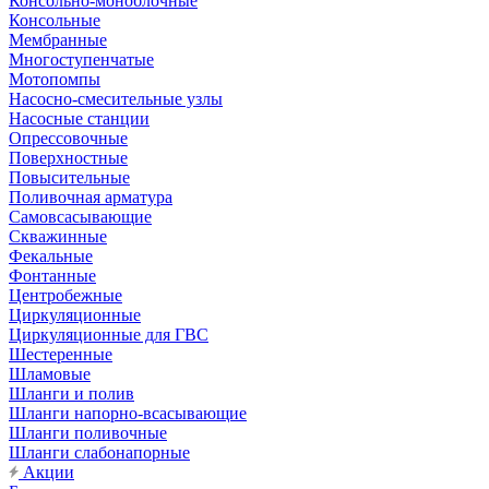
Консольно-моноблочные
Консольные
Мембранные
Многоступенчатые
Мотопомпы
Насосно-смесительные узлы
Насосные станции
Опрессовочные
Поверхностные
Повысительные
Поливочная арматура
Самовсасывающие
Скважинные
Фекальные
Фонтанные
Центробежные
Циркуляционные
Циркуляционные для ГВС
Шестеренные
Шламовые
Шланги и полив
Шланги напорно-всасывающие
Шланги поливочные
Шланги слабонапорные
Акции