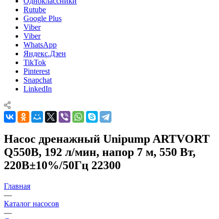
Одноклассники
Rutube
Google Plus
Viber
Viber
WhatsApp
Яндекс.Дзен
TikTok
Pinterest
Snapchat
LinkedIn
Насос дренажный Unipump ARTVORT
Q550B, 192 л/мин, напор 7 м, 550 Вт,
220В±10%/50Гц 22300
Главная
—
Каталог насосов
—