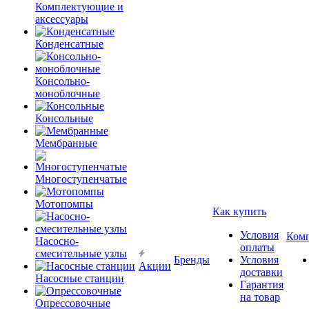
Комплектующие и
аксессуары
Конденсатные
Консольно-
моноблочные
Консольные
Мембранные
Многоступенчатые
Мотопомпы
Как купить
Условия
Ком
Насосно-
оплаты
смесительные узлы
Бренды
Условия
Акции
доставки
Насосные станции
Гарантия
на товар
Опрессовочные