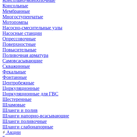
Консольно-моноблочные
Консольные
Мембранные
Многоступенчатые
Мотопомпы
Насосно-смесительные узлы
Насосные станции
Опрессовочные
Поверхностные
Повысительные
Поливочная арматура
Самовсасывающие
Скважинные
Фекальные
Фонтанные
Центробежные
Циркуляционные
Циркуляционные для ГВС
Шестеренные
Шламовые
Шланги и полив
Шланги напорно-всасывающие
Шланги поливочные
Шланги слабонапорные
Акции