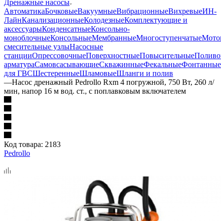
Дренажные насосы
Автоматика
Бочковые
Вакуумные
Вибрационные
Вихревые
ИН-
Лайн
Канализационные
Колодезные
Комплектующие и
аксессуары
Конденсатные
Консольно-
моноблочные
Консольные
Мембранные
Многоступенчатые
Мото
смесительные узлы
Насосные
станции
Опрессовочные
Поверхностные
Повысительные
Поливо
арматура
Самовсасывающие
Скважинные
Фекальные
Фонтанные
для ГВС
Шестеренные
Шламовые
Шланги и полив
—
Насос дренажный Pedrollo Rxm 4 погружной, 750 Вт, 260 л/
мин, напор 16 м вод. ст., с поплавковым включателем
Код товара:
2183
Pedrollo