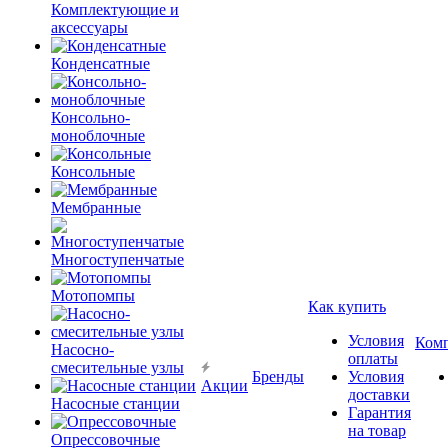
Комплектующие и
аксессуары
Конденсатные
Консольно-
моноблочные
Консольные
Мембранные
Многоступенчатые
Мотопомпы
Как купить
Условия
Ком
Насосно-
оплаты
смесительные узлы
Бренды
Условия
Акции
доставки
Насосные станции
Гарантия
на товар
Опрессовочные