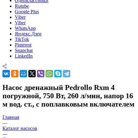
Одноклассники
Rutube
Google Plus
Viber
Viber
WhatsApp
Яндекс.Дзен
TikTok
Pinterest
Snapchat
LinkedIn
Насос дренажный Pedrollo Rxm 4
погружной, 750 Вт, 260 л/мин, напор 16
м вод. ст., с поплавковым включателем
Главная
—
Каталог насосов
—