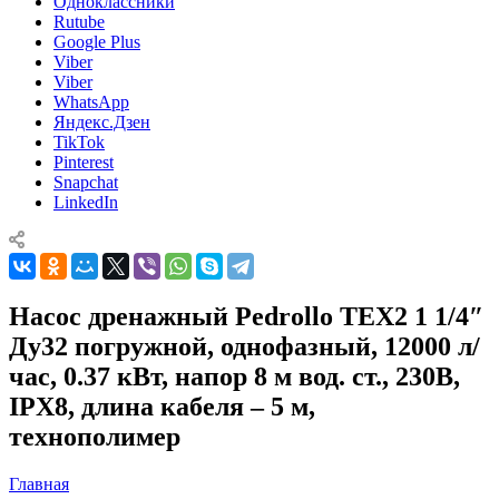
Одноклассники
Rutube
Google Plus
Viber
Viber
WhatsApp
Яндекс.Дзен
TikTok
Pinterest
Snapchat
LinkedIn
Насос дренажный Pedrollo TEX2 1 1/4″
Ду32 погружной, однофазный, 12000 л/
час, 0.37 кВт, напор 8 м вод. ст., 230В,
IPX8, длина кабеля – 5 м,
технополимер
Главная