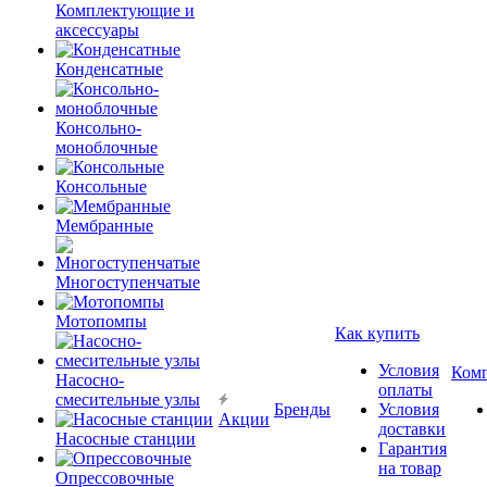
Комплектующие и
аксессуары
Конденсатные
Консольно-
моноблочные
Консольные
Мембранные
Многоступенчатые
Мотопомпы
Как купить
Условия
Ком
Насосно-
оплаты
смесительные узлы
Бренды
Условия
Акции
доставки
Насосные станции
Гарантия
на товар
Опрессовочные