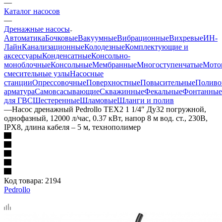
—
Каталог насосов
—
Дренажные насосы
Автоматика
Бочковые
Вакуумные
Вибрационные
Вихревые
ИН-
Лайн
Канализационные
Колодезные
Комплектующие и
аксессуары
Конденсатные
Консольно-
моноблочные
Консольные
Мембранные
Многоступенчатые
Мото
смесительные узлы
Насосные
станции
Опрессовочные
Поверхностные
Повысительные
Поливо
арматура
Самовсасывающие
Скважинные
Фекальные
Фонтанные
для ГВС
Шестеренные
Шламовые
Шланги и полив
—
Насос дренажный Pedrollo TEX2 1 1/4″ Ду32 погружной,
однофазный, 12000 л/час, 0.37 кВт, напор 8 м вод. ст., 230В,
IPX8, длина кабеля – 5 м, технополимер
Код товара:
2194
Pedrollo