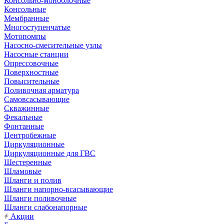
Консольно-моноблочные
Консольные
Мембранные
Многоступенчатые
Мотопомпы
Насосно-смесительные узлы
Насосные станции
Опрессовочные
Поверхностные
Повысительные
Поливочная арматура
Самовсасывающие
Скважинные
Фекальные
Фонтанные
Центробежные
Циркуляционные
Циркуляционные для ГВС
Шестеренные
Шламовые
Шланги и полив
Шланги напорно-всасывающие
Шланги поливочные
Шланги слабонапорные
Акции