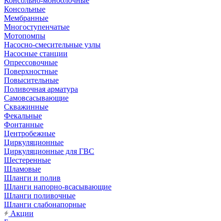
Консольно-моноблочные
Консольные
Мембранные
Многоступенчатые
Мотопомпы
Насосно-смесительные узлы
Насосные станции
Опрессовочные
Поверхностные
Повысительные
Поливочная арматура
Самовсасывающие
Скважинные
Фекальные
Фонтанные
Центробежные
Циркуляционные
Циркуляционные для ГВС
Шестеренные
Шламовые
Шланги и полив
Шланги напорно-всасывающие
Шланги поливочные
Шланги слабонапорные
Акции