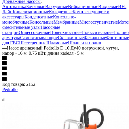
Дренажные насосы
Автоматика
Бочковые
Вакуумные
Вибрационные
Вихревые
ИН-
Лайн
Канализационные
Колодезные
Комплектующие и
аксессуары
Конденсатные
Консольно-
моноблочные
Консольные
Мембранные
Многоступенчатые
Мото
смесительные узлы
Насосные
станции
Опрессовочные
Поверхностные
Повысительные
Поливо
арматура
Самовсасывающие
Скважинные
Фекальные
Фонтанные
для ГВС
Шестеренные
Шламовые
Шланги и полив
—
Насос дренажный Pedrollo D 10 Ду40 погружной, чугун,
напор - 16 м, 0.75 кВт, длина кабеля - 5 м
Код товара:
2152
Pedrollo