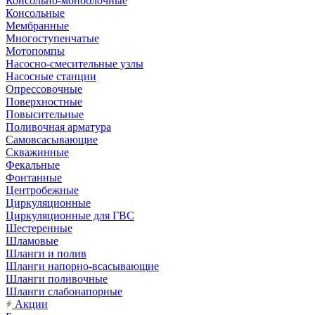
Консольно-моноблочные
Консольные
Мембранные
Многоступенчатые
Мотопомпы
Насосно-смесительные узлы
Насосные станции
Опрессовочные
Поверхностные
Повысительные
Поливочная арматура
Самовсасывающие
Скважинные
Фекальные
Фонтанные
Центробежные
Циркуляционные
Циркуляционные для ГВС
Шестеренные
Шламовые
Шланги и полив
Шланги напорно-всасывающие
Шланги поливочные
Шланги слабонапорные
Акции