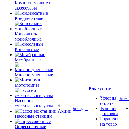
Комплектующие и
аксессуары
Конденсатные
Консольно-
моноблочные
Консольные
Мембранные
Многоступенчатые
Мотопомпы
Как купить
Условия
Ком
Насосно-
оплаты
смесительные узлы
Бренды
Условия
Акции
доставки
Насосные станции
Гарантия
на товар
Опрессовочные