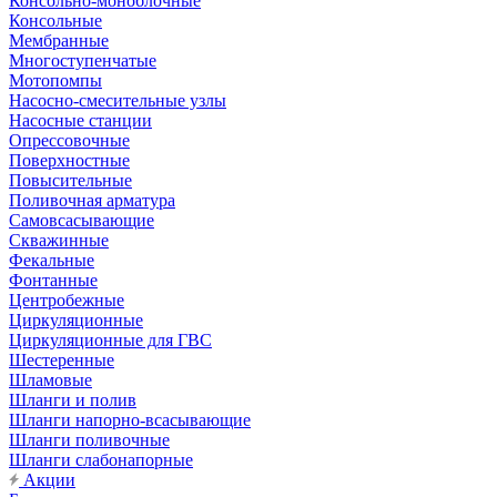
Консольно-моноблочные
Консольные
Мембранные
Многоступенчатые
Мотопомпы
Насосно-смесительные узлы
Насосные станции
Опрессовочные
Поверхностные
Повысительные
Поливочная арматура
Самовсасывающие
Скважинные
Фекальные
Фонтанные
Центробежные
Циркуляционные
Циркуляционные для ГВС
Шестеренные
Шламовые
Шланги и полив
Шланги напорно-всасывающие
Шланги поливочные
Шланги слабонапорные
Акции