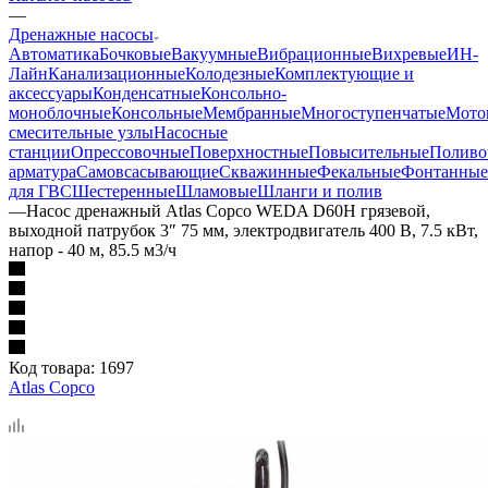
—
Дренажные насосы
Автоматика
Бочковые
Вакуумные
Вибрационные
Вихревые
ИН-
Лайн
Канализационные
Колодезные
Комплектующие и
аксессуары
Конденсатные
Консольно-
моноблочные
Консольные
Мембранные
Многоступенчатые
Мото
смесительные узлы
Насосные
станции
Опрессовочные
Поверхностные
Повысительные
Поливо
арматура
Самовсасывающие
Скважинные
Фекальные
Фонтанные
для ГВС
Шестеренные
Шламовые
Шланги и полив
—
Насос дренажный Atlas Copco WEDA D60H грязевой,
выходной патрубок 3″ 75 мм, электродвигатель 400 В, 7.5 кВт,
напор - 40 м, 85.5 м3/ч
Код товара:
1697
Atlas Copco