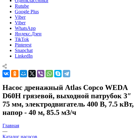
Одноклассники
Rutube
Google Plus
Viber
Viber
WhatsApp
Яндекс.Дзен
TikTok
Pinterest
Snapchat
LinkedIn
Насос дренажный Atlas Copco WEDA
D60H грязевой, выходной патрубок 3″
75 мм, электродвигатель 400 В, 7.5 кВт,
напор - 40 м, 85.5 м3/ч
Главная
—
Каталог насосов