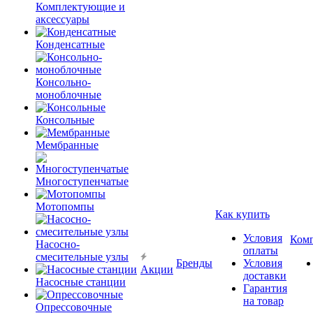
Комплектующие и
аксессуары
Конденсатные
Консольно-
моноблочные
Консольные
Мембранные
Многоступенчатые
Мотопомпы
Как купить
Условия
Ком
Насосно-
оплаты
смесительные узлы
Бренды
Условия
Акции
доставки
Насосные станции
Гарантия
на товар
Опрессовочные