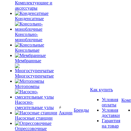
Комплектующие и
аксессуары
Конденсатные
Консольно-
моноблочные
Консольные
Мембранные
Многоступенчатые
Мотопомпы
Как купить
Условия
Ком
Насосно-
оплаты
смесительные узлы
Бренды
Условия
Акции
доставки
Насосные станции
Гарантия
на товар
Опрессовочные