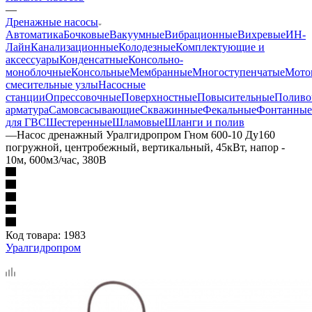
—
Дренажные насосы
Автоматика
Бочковые
Вакуумные
Вибрационные
Вихревые
ИН-
Лайн
Канализационные
Колодезные
Комплектующие и
аксессуары
Конденсатные
Консольно-
моноблочные
Консольные
Мембранные
Многоступенчатые
Мото
смесительные узлы
Насосные
станции
Опрессовочные
Поверхностные
Повысительные
Поливо
арматура
Самовсасывающие
Скважинные
Фекальные
Фонтанные
для ГВС
Шестеренные
Шламовые
Шланги и полив
—
Насос дренажный Уралгидропром Гном 600-10 Ду160
погружной, центробежный, вертикальный, 45кВт, напор -
10м, 600м3/час, 380В
Код товара:
1983
Уралгидропром