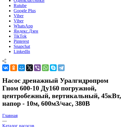
Одноклассники
Rutube
Google Plus
Viber
Viber
WhatsApp
Яндекс.Дзен
TikTok
Pinterest
Snapchat
LinkedIn
Насос дренажный Уралгидропром
Гном 600-10 Ду160 погружной,
центробежный, вертикальный, 45кВт,
напор - 10м, 600м3/час, 380В
Главная
—
Каталог насосов