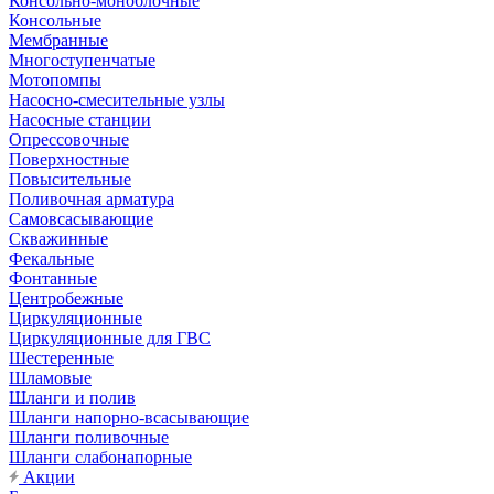
Консольно-моноблочные
Консольные
Мембранные
Многоступенчатые
Мотопомпы
Насосно-смесительные узлы
Насосные станции
Опрессовочные
Поверхностные
Повысительные
Поливочная арматура
Самовсасывающие
Скважинные
Фекальные
Фонтанные
Центробежные
Циркуляционные
Циркуляционные для ГВС
Шестеренные
Шламовые
Шланги и полив
Шланги напорно-всасывающие
Шланги поливочные
Шланги слабонапорные
Акции