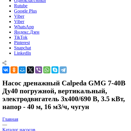
Одноклассники
Rutube
Google Plus
Viber
Viber
WhatsApp
Яндекс.Дзен
TikTok
Pinterest
Snapchat
LinkedIn
Насос дренажный Calpeda GMG 7-40B
Ду40 погружной, вертикальный,
электродвигатель 3x400/690 В, 3.5 кВт,
напор - 40 м, 16 м3/ч, чугун
Главная
—
Каталог насосов