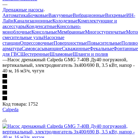
—
Дренажные насосы
Автоматика
Бочковые
Вакуумные
Вибрационные
Вихревые
ИН-
Лайн
Канализационные
Колодезные
Комплектующие и
аксессуары
Конденсатные
Консольно-
моноблочные
Консольные
Мембранные
Многоступенчатые
Мото
смесительные узлы
Насосные
станции
Опрессовочные
Поверхностные
Повысительные
Поливо
арматура
Самовсасывающие
Скважинные
Фекальные
Фонтанные
для ГВС
Шестеренные
Шламовые
Шланги и полив
—
Насос дренажный Calpeda GMG 7-40B Ду40 погружной,
вертикальный, электродвигатель 3x400/690 В, 3.5 кВт, напор -
40 м, 16 м3/ч, чугун
Код товара:
1752
Calpeda