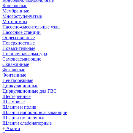
Консольно-моноблочные
Консольные
Мембранные
Многоступенчатые
Мотопомпы
Насосно-смесительные узлы
Насосные станции
Опрессовочные
Поверхностные
Повысительные
Поливочная арматура
Самовсасывающие
Скважинные
Фекальные
Фонтанные
Центробежные
Циркуляционные
Циркуляционные для ГВС
Шестеренные
Шламовые
Шланги и полив
Шланги напорно-всасывающие
Шланги поливочные
Шланги слабонапорные
Акции