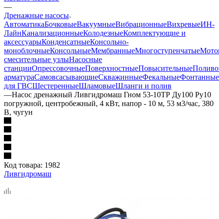
—
Дренажные насосы
Автоматика
Бочковые
Вакуумные
Вибрационные
Вихревые
ИН-
Лайн
Канализационные
Колодезные
Комплектующие и
аксессуары
Конденсатные
Консольно-
моноблочные
Консольные
Мембранные
Многоступенчатые
Мото
смесительные узлы
Насосные
станции
Опрессовочные
Поверхностные
Повысительные
Поливо
арматура
Самовсасывающие
Скважинные
Фекальные
Фонтанные
для ГВС
Шестеренные
Шламовые
Шланги и полив
—
Насос дренажный Ливгидромаш Гном 53-10ТР Ду100 Ру10
погружной, центробежный, 4 кВт, напор - 10 м, 53 м3/час, 380
В, чугун
Код товара:
1982
Ливгидромаш