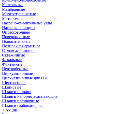
Консольно-моноблочные
Консольные
Мембранные
Многоступенчатые
Мотопомпы
Насосно-смесительные узлы
Насосные станции
Опрессовочные
Поверхностные
Повысительные
Поливочная арматура
Самовсасывающие
Скважинные
Фекальные
Фонтанные
Центробежные
Циркуляционные
Циркуляционные для ГВС
Шестеренные
Шламовые
Шланги и полив
Шланги напорно-всасывающие
Шланги поливочные
Шланги слабонапорные
Акции