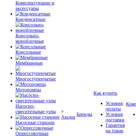
Комплектующие и
аксессуары
Конденсатные
Консольно-
моноблочные
Консольные
Мембранные
Многоступенчатые
Мотопомпы
Как купить
Условия
Ком
Насосно-
оплаты
смесительные узлы
Бренды
Условия
Акции
доставки
Насосные станции
Гарантия
на товар
Опрессовочные