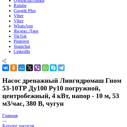
Одноклассники
Rutube
Google Plus
Viber
Viber
WhatsApp
Яндекс.Дзен
TikTok
Pinterest
Snapchat
LinkedIn
Насос дренажный Ливгидромаш Гном
53-10ТР Ду100 Ру10 погружной,
центробежный, 4 кВт, напор - 10 м, 53
м3/час, 380 В, чугун
Главная
—
Каталог насосов