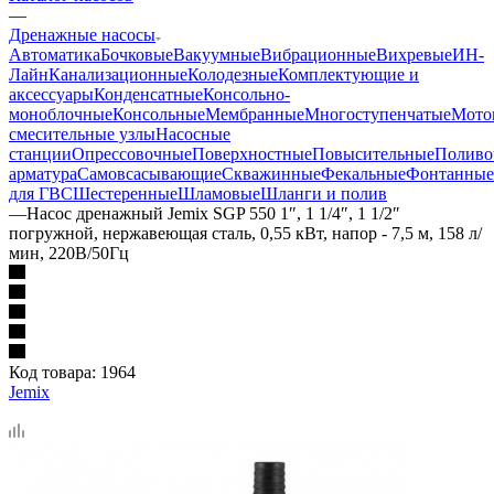
—
Дренажные насосы
Автоматика
Бочковые
Вакуумные
Вибрационные
Вихревые
ИН-
Лайн
Канализационные
Колодезные
Комплектующие и
аксессуары
Конденсатные
Консольно-
моноблочные
Консольные
Мембранные
Многоступенчатые
Мото
смесительные узлы
Насосные
станции
Опрессовочные
Поверхностные
Повысительные
Поливо
арматура
Самовсасывающие
Скважинные
Фекальные
Фонтанные
для ГВС
Шестеренные
Шламовые
Шланги и полив
—
Насос дренажный Jemix SGP 550 1″, 1 1/4″, 1 1/2″
погружной, нержавеющая сталь, 0,55 кВт, напор - 7,5 м, 158 л/
мин, 220В/50Гц
Код товара:
1964
Jemix