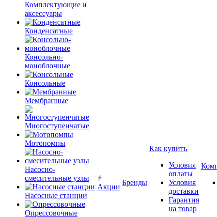
Комплектующие и
аксессуары
Конденсатные
Консольно-
моноблочные
Консольные
Мембранные
Многоступенчатые
Мотопомпы
Как купить
Условия
Ком
Насосно-
оплаты
смесительные узлы
Бренды
Условия
Акции
доставки
Насосные станции
Гарантия
на товар
Опрессовочные