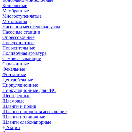
Консольно-моноблочные
Консольные
Мембранные
Многоступенчатые
Мотопомпы
Насосно-смесительные узлы
Насосные станции
Опрессовочные
Поверхностные
Повысительные
Поливочная арматура
Самовсасывающие
Скважинные
Фекальные
Фонтанные
Центробежные
Циркуляционные
Циркуляционные для ГВС
Шестеренные
Шламовые
Шланги и полив
Шланги напорно-всасывающие
Шланги поливочные
Шланги слабонапорные
Акции