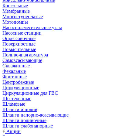
Консольно-моноблочные
Консольные
Мембранные
Многоступенчатые
Мотопомпы
Насосно-смесительные узлы
Насосные станции
Опрессовочные
Поверхностные
Повысительные
Поливочная арматура
Самовсасывающие
Скважинные
Фекальные
Фонтанные
Центробежные
Циркуляционные
Циркуляционные для ГВС
Шестеренные
Шламовые
Шланги и полив
Шланги напорно-всасывающие
Шланги поливочные
Шланги слабонапорные
Акции