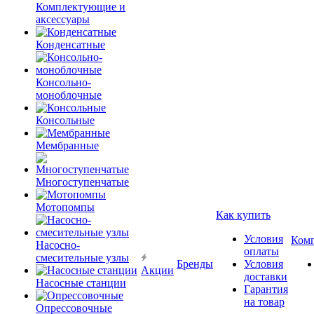
Комплектующие и
аксессуары
Конденсатные
Консольно-
моноблочные
Консольные
Мембранные
Многоступенчатые
Мотопомпы
Как купить
Условия
Ком
Насосно-
оплаты
смесительные узлы
Бренды
Условия
Акции
доставки
Насосные станции
Гарантия
на товар
Опрессовочные