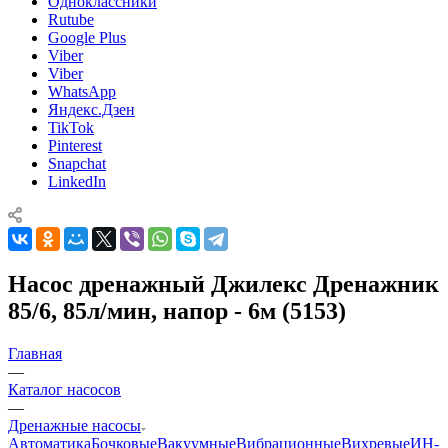
Одноклассники
Rutube
Google Plus
Viber
Viber
WhatsApp
Яндекс.Дзен
TikTok
Pinterest
Snapchat
LinkedIn
Насос дренажный Джилекс Дренажник
85/6, 85л/мин, напор - 6м (5153)
Главная
—
Каталог насосов
—
Дренажные насосы
Автоматика
Бочковые
Вакуумные
Вибрационные
Вихревые
ИН-