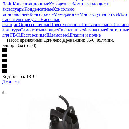
Лайн
Канализационные
Колодезные
Комплектующие и
аксессуары
Конденсатные
Консольно-
моноблочные
Консольные
Мембранные
Многоступенчатые
Мото
смесительные узлы
Насосные
станции
Опрессовочные
Поверхностные
Повысительные
Поливо
арматура
Самовсасывающие
Скважинные
Фекальные
Фонтанные
для ГВС
Шестеренные
Шламовые
Шланги и полив
—
Насос дренажный Джилекс Дренажник 85/6, 85л/мин,
напор - 6м (5153)
Код товара:
1810
Джилекс