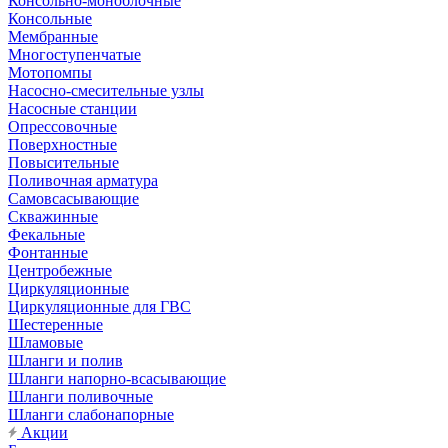
Консольно-моноблочные
Консольные
Мембранные
Многоступенчатые
Мотопомпы
Насосно-смесительные узлы
Насосные станции
Опрессовочные
Поверхностные
Повысительные
Поливочная арматура
Самовсасывающие
Скважинные
Фекальные
Фонтанные
Центробежные
Циркуляционные
Циркуляционные для ГВС
Шестеренные
Шламовые
Шланги и полив
Шланги напорно-всасывающие
Шланги поливочные
Шланги слабонапорные
Акции