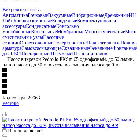
—
Вихревые насосы
Автоматика
Бочковые
Вакуумные
Вибрационные
Дренажные
ИН
Лайн
Канализационные
Колодезные
Комплектующие и
аксессуары
Конденсатные
Консольно-
моноблочные
Консольные
Мембранные
Многоступенчатые
Мото
смесительные узлы
Насосные
станции
Опрессовочные
Поверхностные
Повысительные
Поливо
арматура
Самовсасывающие
Скважинные
Фекальные
Фонтанные
для ГВС
Шестеренные
Шламовые
Шланги и полив
—
Насос вихревой Pedrollo PKSm 65 однофазный, до 50 л/мин,
напор насоса до 50 м, высота всасывания насоса до 9 м
Код товара:
20963
Pedrollo
Нашли дешевле?