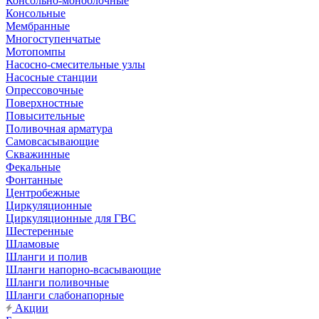
Консольно-моноблочные
Консольные
Мембранные
Многоступенчатые
Мотопомпы
Насосно-смесительные узлы
Насосные станции
Опрессовочные
Поверхностные
Повысительные
Поливочная арматура
Самовсасывающие
Скважинные
Фекальные
Фонтанные
Центробежные
Циркуляционные
Циркуляционные для ГВС
Шестеренные
Шламовые
Шланги и полив
Шланги напорно-всасывающие
Шланги поливочные
Шланги слабонапорные
Акции