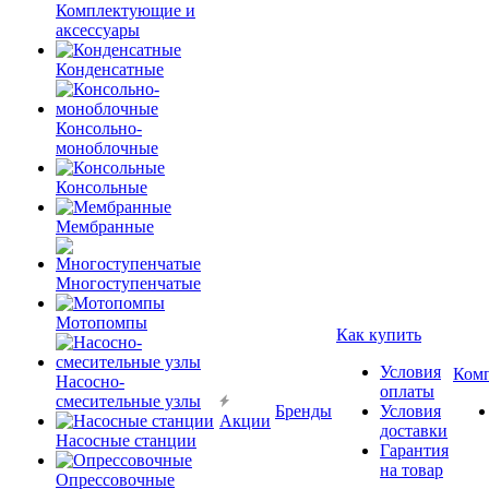
Комплектующие и
аксессуары
Конденсатные
Консольно-
моноблочные
Консольные
Мембранные
Многоступенчатые
Мотопомпы
Как купить
Условия
Ком
Насосно-
оплаты
смесительные узлы
Бренды
Условия
Акции
доставки
Насосные станции
Гарантия
на товар
Опрессовочные