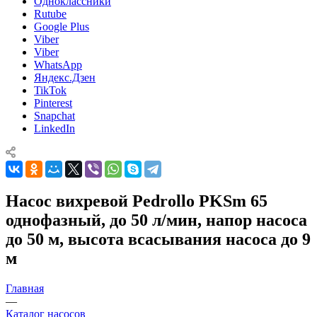
Одноклассники
Rutube
Google Plus
Viber
Viber
WhatsApp
Яндекс.Дзен
TikTok
Pinterest
Snapchat
LinkedIn
Насос вихревой Pedrollo PKSm 65
однофазный, до 50 л/мин, напор насоса
до 50 м, высота всасывания насоса до 9
м
Главная
—
Каталог насосов