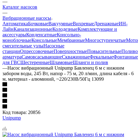
—
Каталог насосов
—
Вибрационные насосы
Автоматика
Бочковые
Вакуумные
Вихревые
Дренажные
ИН-
Лайн
Канализационные
Колодезные
Комплектующие и
аксессуары
Конденсатные
Консольно-
моноблочные
Консольные
Мембранные
Многоступенчатые
Мото
смесительные узлы
Насосные
станции
Опрессовочные
Поверхностные
Повысительные
Поливо
арматура
Самовсасывающие
Скважинные
Фекальные
Фонтанные
для ГВС
Шестеренные
Шламовые
Шланги и полив
—
Насос вибрационный Unipump Бавленец 6 м с нижним
забором воды, 245 Вт, напор - 75 м, 20 л/мин, длина кабеля - 6
м, материал - алюминий, ~220/230В/50Гц 13099
Код товара:
20856
Unipump