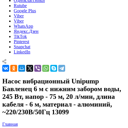
Одноклассники
Rutube
Google Plus
Viber
Viber
WhatsApp
Яндекс.Дзен
TikTok
Pinterest
Snapchat
LinkedIn
Насос вибрационный Unipump
Бавленец 6 м с нижним забором воды,
245 Вт, напор - 75 м, 20 л/мин, длина
кабеля - 6 м, материал - алюминий,
~220/230В/50Гц 13099
Главная