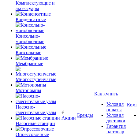
Комплектующие и
аксессуары
Конденсатные
Консольно-
моноблочные
Консольные
Мембранные
Многоступенчатые
Мотопомпы
Как купить
Условия
Ком
Насосно-
оплаты
смесительные узлы
Бренды
Условия
Акции
доставки
Насосные станции
Гарантия
на товар
Опрессовочные