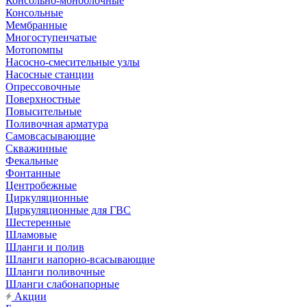
Консольно-моноблочные
Консольные
Мембранные
Многоступенчатые
Мотопомпы
Насосно-смесительные узлы
Насосные станции
Опрессовочные
Поверхностные
Повысительные
Поливочная арматура
Самовсасывающие
Скважинные
Фекальные
Фонтанные
Центробежные
Циркуляционные
Циркуляционные для ГВС
Шестеренные
Шламовые
Шланги и полив
Шланги напорно-всасывающие
Шланги поливочные
Шланги слабонапорные
Акции