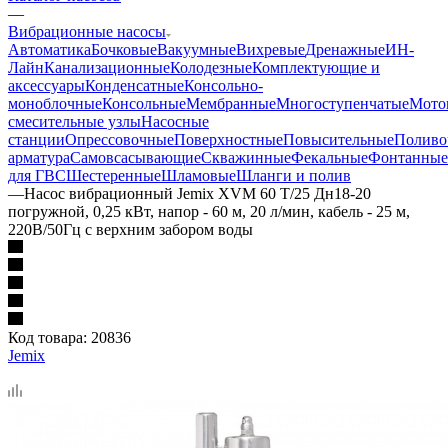
—
Вибрационные насосы
Автоматика
Бочковые
Вакуумные
Вихревые
Дренажные
ИН-
Лайн
Канализационные
Колодезные
Комплектующие и
аксессуары
Конденсатные
Консольно-
моноблочные
Консольные
Мембранные
Многоступенчатые
Мото
смесительные узлы
Насосные
станции
Опрессовочные
Поверхностные
Повысительные
Поливо
арматура
Самовсасывающие
Скважинные
Фекальные
Фонтанные
для ГВС
Шестеренные
Шламовые
Шланги и полив
—
Насос вибрационный Jemix XVM 60 T/25 Дн18-20
погружной, 0,25 кВт, напор - 60 м, 20 л/мин, кабель - 25 м,
220В/50Гц с верхним забором воды
Код товара:
20836
Jemix