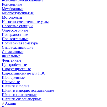
Консольно-моноблочные
Консольные
Мембранные
Многоступенчатые
Мотопомпы
Насосно-смесительные узлы
Насосные станции
Опрессовочные
Поверхностные
Повысительные
Поливочная арматура
Самовсасывающие
Скважинные
Фекальные
Фонтанные
Центробежные
Циркуляционные
Циркуляционные для ГВС
Шестеренные
Шламовые
Шланги и полив
Шланги напорно-всасывающие
Шланги поливочные
Шланги слабонапорные
Акции