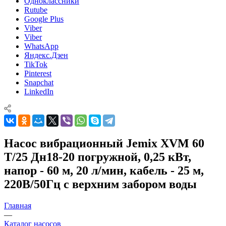
Одноклассники
Rutube
Google Plus
Viber
Viber
WhatsApp
Яндекс.Дзен
TikTok
Pinterest
Snapchat
LinkedIn
Насос вибрационный Jemix XVM 60
T/25 Дн18-20 погружной, 0,25 кВт,
напор - 60 м, 20 л/мин, кабель - 25 м,
220В/50Гц с верхним забором воды
Главная
—
Каталог насосов