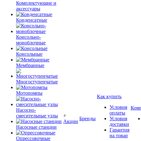
Комплектующие и
аксессуары
Конденсатные
Консольно-
моноблочные
Консольные
Мембранные
Многоступенчатые
Мотопомпы
Как купить
Условия
Ком
Насосно-
оплаты
смесительные узлы
Бренды
Условия
Акции
доставки
Насосные станции
Гарантия
на товар
Опрессовочные