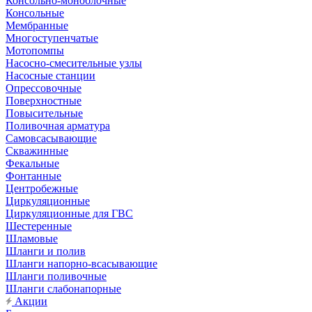
Консольно-моноблочные
Консольные
Мембранные
Многоступенчатые
Мотопомпы
Насосно-смесительные узлы
Насосные станции
Опрессовочные
Поверхностные
Повысительные
Поливочная арматура
Самовсасывающие
Скважинные
Фекальные
Фонтанные
Центробежные
Циркуляционные
Циркуляционные для ГВС
Шестеренные
Шламовые
Шланги и полив
Шланги напорно-всасывающие
Шланги поливочные
Шланги слабонапорные
Акции