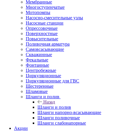
Мембранные
Многоступенчатые
Мотопомпы
Насосно-смесительные узлы
Насосные станции
Опрессовочные
Поверхностные
Повысительные
Поливочная арматура
Самовсасывающие
Скважинные
Фекальные
Фонтанные
Центробежные
Циркуляционные
Циркуляционные для ГВС
Шестеренные
Шламовые
Шланги и полив
Назад
Шланги и полив
Шланги напорно-всасывающие
Шланги поливочные
Шланги слабонапорные
Акции