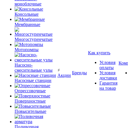
моноблочные
Консольные
Мембранные
Многоступенчатые
Мотопомпы
Как купить
Условия
Ком
Насосно-
оплаты
смесительные узлы
Бренды
Условия
Акции
доставки
Насосные станции
Гарантия
на товар
Опрессовочные
Поверхностные
Повысительные
Поливочная