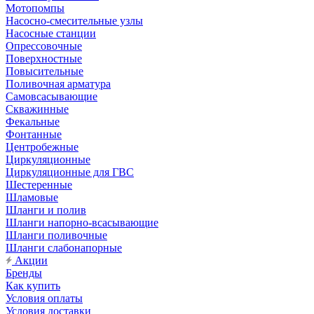
Мотопомпы
Насосно-смесительные узлы
Насосные станции
Опрессовочные
Поверхностные
Повысительные
Поливочная арматура
Самовсасывающие
Скважинные
Фекальные
Фонтанные
Центробежные
Циркуляционные
Циркуляционные для ГВС
Шестеренные
Шламовые
Шланги и полив
Шланги напорно-всасывающие
Шланги поливочные
Шланги слабонапорные
Акции
Бренды
Как купить
Условия оплаты
Условия доставки