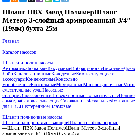
Шланг ПВХ Завод ПолимерШланг
Метеор 3-слойный армированный 3/4″
(19мм) бухта 25м
Главная
—
Каталог насосов
—
Шланги и полив насосы
Автоматика
Бочковые
Вакуумные
Вибрационные
Вихревые
Дрен
Лайн
Канализационные
Колодезные
Комплектующие и
аксессуары
Конденсатные
Консольно-
моноблочные
Консольные
Мембранные
Многоступенчатые
Мото
смесительные узлы
Насосные
станции
Опрессовочные
Поверхностные
Повысительные
Поливо
арматура
Самовсасывающие
Скважинные
Фекальные
Фонтанные
для ГВС
Шестеренные
Шламовые
—
Шланги поливочные насосы
Шланги напорно-всасывающие
Шланги слабонапорные
—
Шланг ПВХ Завод ПолимерШланг Метеор 3-слойный
армированный 3/4″ (19мм) бухта 25м