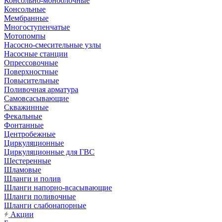
Консольно-моноблочные
Консольные
Мембранные
Многоступенчатые
Мотопомпы
Насосно-смесительные узлы
Насосные станции
Опрессовочные
Поверхностные
Повысительные
Поливочная арматура
Самовсасывающие
Скважинные
Фекальные
Фонтанные
Центробежные
Циркуляционные
Циркуляционные для ГВС
Шестеренные
Шламовые
Шланги и полив
Шланги напорно-всасывающие
Шланги поливочные
Шланги слабонапорные
Акции