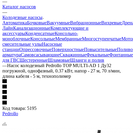
—
Каталог насосов
—
Колодезные насосы
Автоматика
Бочковые
Вакуумные
Вибрационные
Вихревые
Дрен
Лайн
Канализационные
Комплектующие и
аксессуары
Конденсатные
Консольно-
моноблочные
Консольные
Мембранные
Многоступенчатые
Мото
смесительные узлы
Насосные
станции
Опрессовочные
Поверхностные
Повысительные
Поливо
арматура
Самовсасывающие
Скважинные
Фекальные
Фонтанные
для ГВС
Шестеренные
Шламовые
Шланги и полив
—
Насос колодезный Pedrollo TOP MULTI-AD 1 Ду32
погружной, однофазный, 0.37 кВт, напор - 27 м, 70 л/мин,
длина кабеля - 5 м, технополимер
Код товара:
5195
Pedrollo