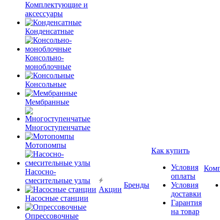
Комплектующие и
аксессуары
Конденсатные
Консольно-
моноблочные
Консольные
Мембранные
Многоступенчатые
Мотопомпы
Как купить
Условия
Ком
Насосно-
оплаты
смесительные узлы
Бренды
Условия
Акции
доставки
Насосные станции
Гарантия
на товар
Опрессовочные